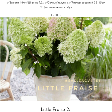
✅Высота 1,8м ✅Ширина 1,3м ✅Солнце/полутень ✅Размер соцветий 35-45см
✅Цветение июль-октябрь
1 900
р.
Little Fraise 2л