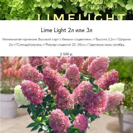
Lime Light 2л или 3л
Метельчатая гортензия. Высокий сорт с белыми соцветиями. ✅Высота 2,2м ✅Ширина
2м ✅Солнце/полутень ✅Размер соцветий 25-30см ✅Цветение июль-октябрь
2 500
р.