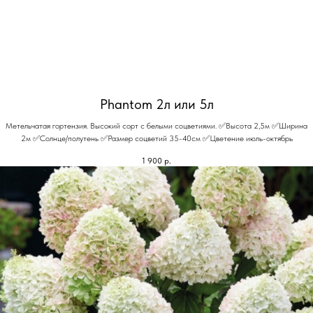
Phantom 2л или 5л
Метельчатая гортензия. Высокий сорт с белыми соцветиями. ✅Высота 2,5м ✅Ширина
2м ✅Солнце/полутень ✅Размер соцветий 35-40см ✅Цветение июль-октябрь
1 900
р.