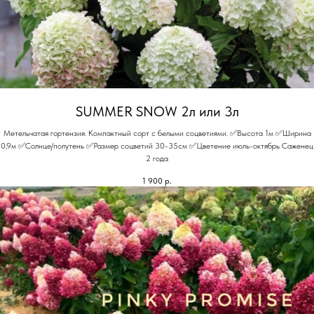
SUMMER SNOW 2л или 3л
Метельчатая гортензия. Компактный сорт с белыми соцветиями. ✅Высота 1м ✅Ширина
0,9м ✅Солнце/полутень ✅Размер соцветий 30-35см ✅Цветение июль-октябрь Саженец
2 года
1 900
р.