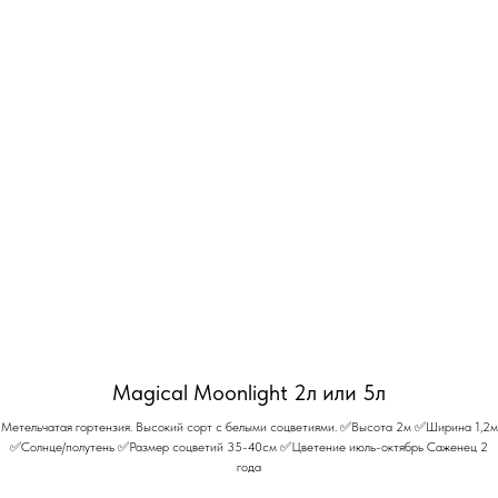
Magical Moonlight 2л или 5л
Метельчатая гортензия. Высокий сорт с белыми соцветиями. ✅Высота 2м ✅Ширина 1,2м
✅Солнце/полутень ✅Размер соцветий 35-40см ✅Цветение июль-октябрь Саженец 2
года