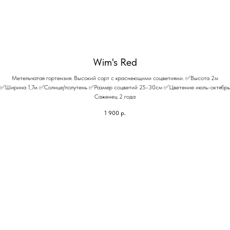
Wim's Red
Метельчатая гортензия. Высокий сорт с краснеющими соцветиями. ✅Высота 2м
✅Ширина 1,7м ✅Солнце/полутень ✅Размер соцветий 25-30см ✅Цветение июль-октябрь
Саженец 2 года
1 900
р.