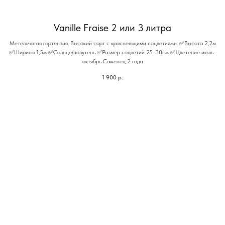
Vanille Fraise 2 или 3 литра
Метельчатая гортензия. Высокий сорт с краснеющими соцветиями. ✅Высота 2,2м
✅Ширина 1,5м ✅Солнце/полутень ✅Размер соцветий 25-30см ✅Цветение июль-
октябрь Саженец 2 года
1 900
р.