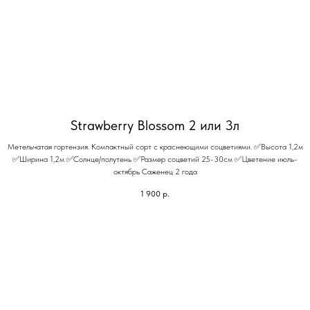
Strawberry Blossom 2 или 3л
Метельчатая гортензия. Компактный сорт с краснеющими соцветиями. ✅Высота 1,2м
✅Ширина 1,2м ✅Солнце/полутень ✅Размер соцветий 25-30см ✅Цветение июль-
октябрь Саженец 2 года
1 900
р.