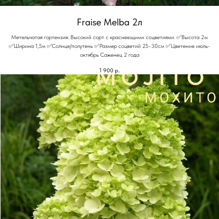
Fraise Melba 2л
Метельчатая гортензия. Высокий сорт с краснеющими соцветиями. ✅Высота 2м
✅Ширина 1,5м ✅Солнце/полутень ✅Размер соцветий 25-30см ✅Цветение июль-
октябрь Саженец 2 года
1 900
р.