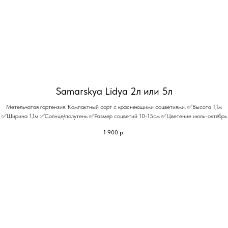
Samarskya Lidya 2л или 5л
Метельчатая гортензия. Компактный сорт с краснеющими соцветиями. ✅Высота 1,1м
✅Ширина 1,1м ✅Солнце/полутень ✅Размер соцветий 10-15см ✅Цветение июль-октябрь
1 900
р.