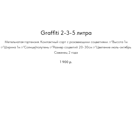
Graffiti 2-3-5 литра
Метельчатая гортензия. Компактный сорт с розовеющими соцветиями. ✅Высота 1м
✅Ширина 1м ✅Солнце/полутень ✅Размер соцветий 20-30см ✅Цветение июль-октябрь
Саженец 2 года
1 900
р.