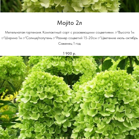
Mojito 2л
Метельчатая гортензия. Компактный сорт с розовеющими соцветиями. ✅Высота 1м
✅Ширина 1м ✅Солнце/полутень ✅Размер соцветий 15-20см ✅Цветение июль-октябрь
Саженец 1 год
1 900
р.