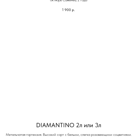
октябрь Саженец 2 года
1 900
р.
DIAMANTINO 2л или 3л
Метельчатая гортензия. Высокий сорт с белыми, слегка розовеющими соцветиями.