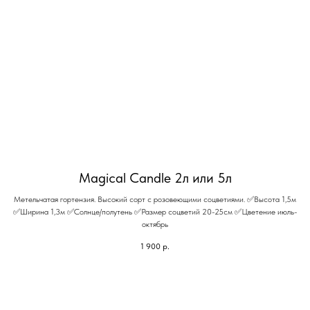
Magical Candle 2л или 5л
Метельчатая гортензия. Высокий сорт с розовеющими соцветиями. ✅Высота 1,5м
✅Ширина 1,3м ✅Солнце/полутень ✅Размер соцветий 20-25см ✅Цветение июль-
октябрь
1 900
р.