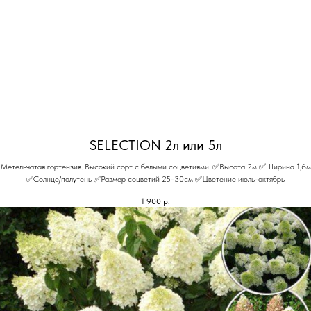
SELECTION 2л или 5л
Метельчатая гортензия. Высокий сорт с белыми соцветиями. ✅Высота 2м ✅Ширина 1,6м
✅Солнце/полутень ✅Размер соцветий 25-30см ✅Цветение июль-октябрь
1 900
р.