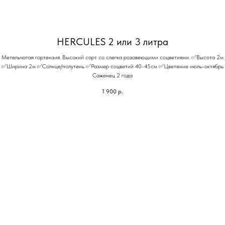
HERCULES 2 или 3 литра
Метельчатая гортензия. Высокий сорт со слегка розовеющими соцветиями. ✅Высота 2м
✅Ширина 2м ✅Солнце/полутень ✅Размер соцветий 40-45см ✅Цветение июль-октябрь
Саженец 2 года
1 900
р.