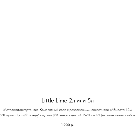
Little Lime 2л или 5л
Метельчатая гортензия. Компактный сорт с розовеющими соцветиями. ✅Высота 1,2м
✅Ширина 1,2м ✅Солнце/полутень ✅Размер соцветий 15-20см ✅Цветение июль-октябрь
1 900
р.