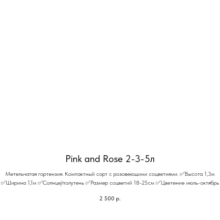
Pink and Rose 2-3-5л
Метельчатая гортензия. Компактный сорт с розовеющими соцветиями. ✅Высота 1,3м
✅Ширина 1,1м ✅Солнце/полутень ✅Размер соцветий 18-25см ✅Цветение июль-октябрь
2 500
р.