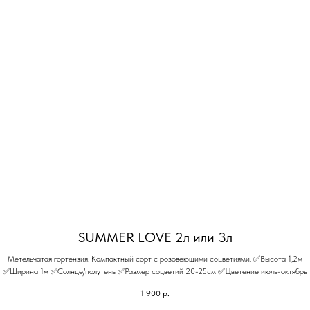
SUMMER LOVE 2л или 3л
Метельчатая гортензия. Компактный сорт с розовеющими соцветиями. ✅Высота 1,2м
✅Ширина 1м ✅Солнце/полутень ✅Размер соцветий 20-25см ✅Цветение июль-октябрь
1 900
р.