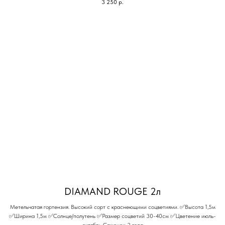
3 250
р.
DIAMAND ROUGE 2л
Метельчатая гортензия. Высокий сорт с краснеющими соцветиями. ✅Высота 1,5м
✅Ширина 1,5м ✅Солнце/полутень ✅Размер соцветий 30-40см ✅Цветение июль-