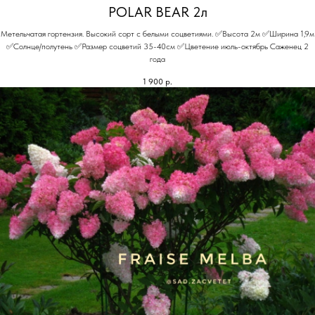
POLAR BEAR 2л
Метельчатая гортензия. Высокий сорт с белыми соцветиями. ✅Высота 2м ✅Ширина 1,9м
✅Солнце/полутень ✅Размер соцветий 35-40см ✅Цветение июль-октябрь Саженец 2
года
1 900
р.