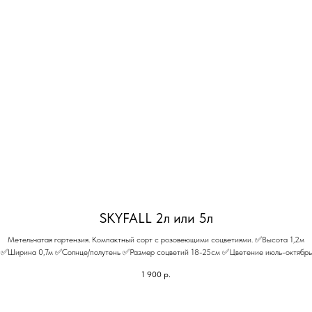
SKYFALL 2л или 5л
Метельчатая гортензия. Компактный сорт с розовеющими соцветиями. ✅Высота 1,2м
✅Ширина 0,7м ✅Солнце/полутень ✅Размер соцветий 18-25см ✅Цветение июль-октябрь
1 900
р.