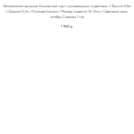
Метельчатая гортензия. Компактный сорт с розовеющими соцветиями. ✅Высота 0,8м
✅Ширина 0,5м ✅Солнце/полутень ✅Размер соцветий 18-25см ✅Цветение июль-
октябрь Саженец 1 год
1 900
р.