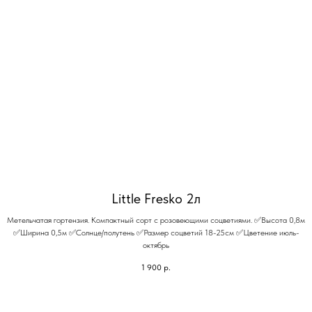
Little Fresko 2л
Метельчатая гортензия. Компактный сорт с розовеющими соцветиями. ✅Высота 0,8м
✅Ширина 0,5м ✅Солнце/полутень ✅Размер соцветий 18-25см ✅Цветение июль-
октябрь
1 900
р.