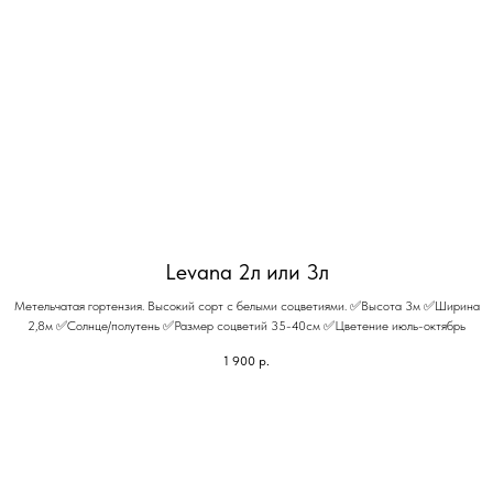
Levana 2л или 3л
Метельчатая гортензия. Высокий сорт с белыми соцветиями. ✅Высота 3м ✅Ширина
2,8м ✅Солнце/полутень ✅Размер соцветий 35-40см ✅Цветение июль-октябрь
1 900
р.