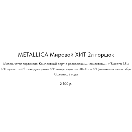
METALLICA Мировой ХИТ 2л горшок
Метельчатая гортензия. Компактный сорт с розовеющими соцветиями. ✅Высота 1,5м
✅Ширина 1м ✅Солнце/полутень ✅Размер соцветий 30-40см ✅Цветение июль-октябрь
Саженец 2 года
2 100
р.