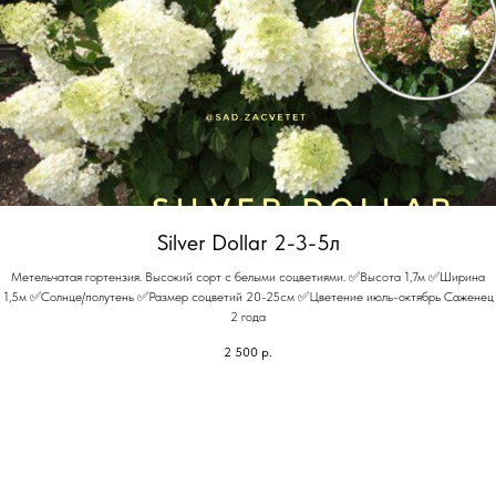
Silver Dollar 2-3-5л
Метельчатая гортензия. Высокий сорт с белыми соцветиями. ✅Высота 1,7м ✅Ширина
1,5м ✅Солнце/полутень ✅Размер соцветий 20-25см ✅Цветение июль-октябрь Саженец
2 года
2 500
р.