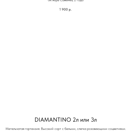
октябрь Саженец 2 года
1 900
р.
DIAMANTINO 2л или 3л
Метельчатая гортензия. Высокий сорт с белыми, слегка розовеющими соцветиями.