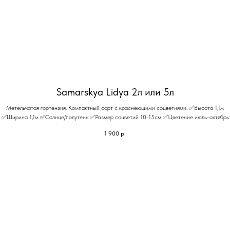
Samarskya Lidya 2л или 5л
Метельчатая гортензия. Компактный сорт с краснеющими соцветиями. ✅Высота 1,1м
✅Ширина 1,1м ✅Солнце/полутень ✅Размер соцветий 10-15см ✅Цветение июль-октябрь
1 900
р.