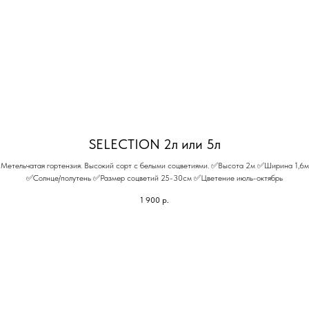
SELECTION 2л или 5л
Метельчатая гортензия. Высокий сорт с белыми соцветиями. ✅Высота 2м ✅Ширина 1,6м
✅Солнце/полутень ✅Размер соцветий 25-30см ✅Цветение июль-октябрь
1 900
р.