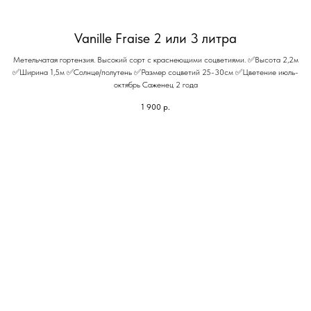
Vanille Fraise 2 или 3 литра
Метельчатая гортензия. Высокий сорт с краснеющими соцветиями. ✅Высота 2,2м
✅Ширина 1,5м ✅Солнце/полутень ✅Размер соцветий 25-30см ✅Цветение июль-
октябрь Саженец 2 года
1 900
р.