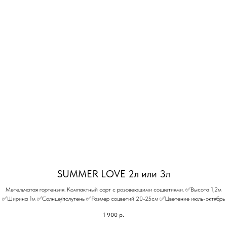
SUMMER LOVE 2л или 3л
Метельчатая гортензия. Компактный сорт с розовеющими соцветиями. ✅Высота 1,2м
✅Ширина 1м ✅Солнце/полутень ✅Размер соцветий 20-25см ✅Цветение июль-октябрь
1 900
р.