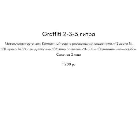
Graffiti 2-3-5 литра
Метельчатая гортензия. Компактный сорт с розовеющими соцветиями. ✅Высота 1м
✅Ширина 1м ✅Солнце/полутень ✅Размер соцветий 20-30см ✅Цветение июль-октябрь
Саженец 2 года
1 900
р.