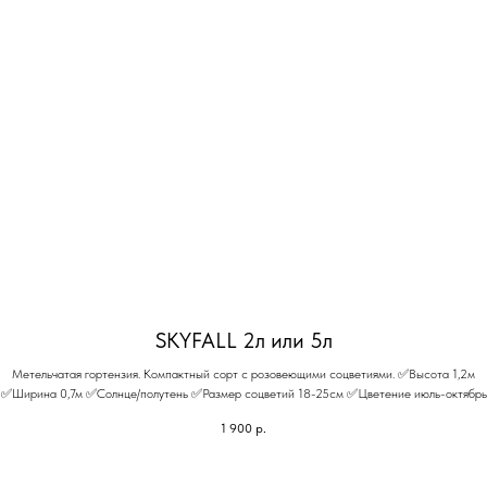
SKYFALL 2л или 5л
Метельчатая гортензия. Компактный сорт с розовеющими соцветиями. ✅Высота 1,2м
✅Ширина 0,7м ✅Солнце/полутень ✅Размер соцветий 18-25см ✅Цветение июль-октябрь
1 900
р.