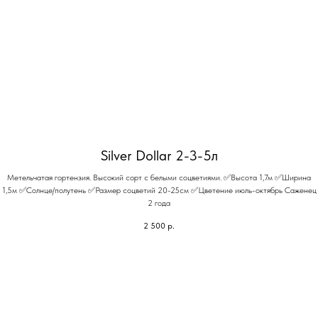
Silver Dollar 2-3-5л
Метельчатая гортензия. Высокий сорт с белыми соцветиями. ✅Высота 1,7м ✅Ширина
1,5м ✅Солнце/полутень ✅Размер соцветий 20-25см ✅Цветение июль-октябрь Саженец
2 года
2 500
р.