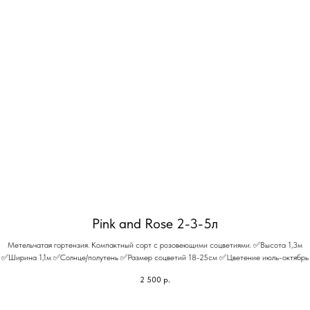
Pink and Rose 2-3-5л
Метельчатая гортензия. Компактный сорт с розовеющими соцветиями. ✅Высота 1,3м
✅Ширина 1,1м ✅Солнце/полутень ✅Размер соцветий 18-25см ✅Цветение июль-октябрь
2 500
р.