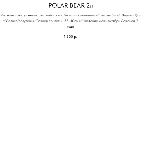
POLAR BEAR 2л
Метельчатая гортензия. Высокий сорт с белыми соцветиями. ✅Высота 2м ✅Ширина 1,9м
✅Солнце/полутень ✅Размер соцветий 35-40см ✅Цветение июль-октябрь Саженец 2
года
1 900
р.