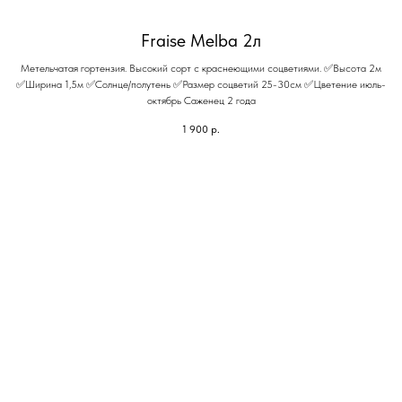
Fraise Melba 2л
Метельчатая гортензия. Высокий сорт с краснеющими соцветиями. ✅Высота 2м
✅Ширина 1,5м ✅Солнце/полутень ✅Размер соцветий 25-30см ✅Цветение июль-
октябрь Саженец 2 года
1 900
р.