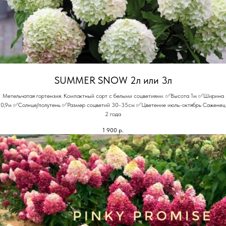
SUMMER SNOW 2л или 3л
Метельчатая гортензия. Компактный сорт с белыми соцветиями. ✅Высота 1м ✅Ширина
0,9м ✅Солнце/полутень ✅Размер соцветий 30-35см ✅Цветение июль-октябрь Саженец
2 года
1 900
р.