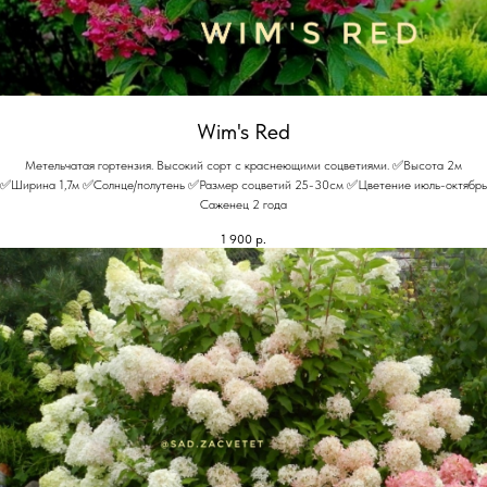
Wim's Red
Метельчатая гортензия. Высокий сорт с краснеющими соцветиями. ✅Высота 2м
✅Ширина 1,7м ✅Солнце/полутень ✅Размер соцветий 25-30см ✅Цветение июль-октябрь
Саженец 2 года
1 900
р.