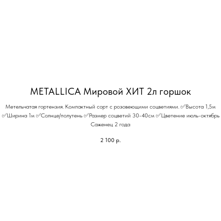
METALLICA Мировой ХИТ 2л горшок
Метельчатая гортензия. Компактный сорт с розовеющими соцветиями. ✅Высота 1,5м
✅Ширина 1м ✅Солнце/полутень ✅Размер соцветий 30-40см ✅Цветение июль-октябрь
Саженец 2 года
2 100
р.