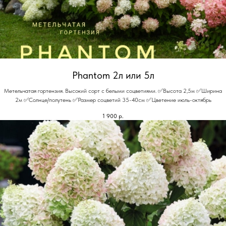
Phantom 2л или 5л
Метельчатая гортензия. Высокий сорт с белыми соцветиями. ✅Высота 2,5м ✅Ширина
2м ✅Солнце/полутень ✅Размер соцветий 35-40см ✅Цветение июль-октябрь
1 900
р.