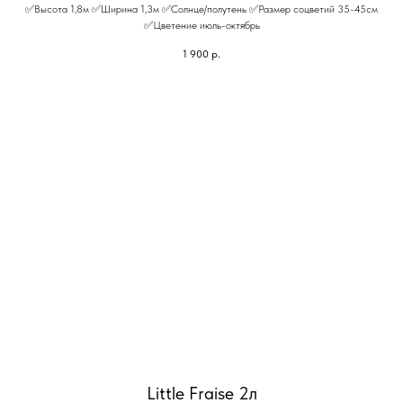
✅Высота 1,8м ✅Ширина 1,3м ✅Солнце/полутень ✅Размер соцветий 35-45см
✅Цветение июль-октябрь
1 900
р.
Little Fraise 2л