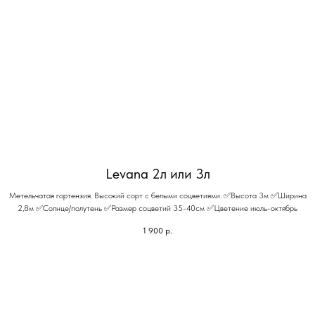
Levana 2л или 3л
Метельчатая гортензия. Высокий сорт с белыми соцветиями. ✅Высота 3м ✅Ширина
2,8м ✅Солнце/полутень ✅Размер соцветий 35-40см ✅Цветение июль-октябрь
1 900
р.