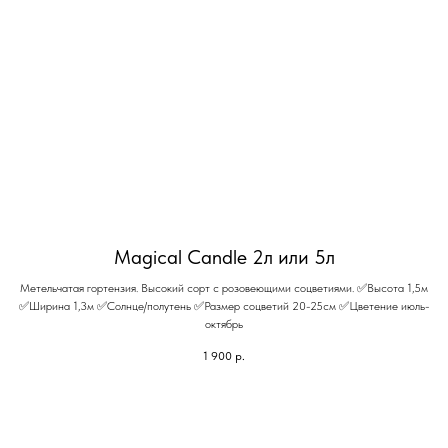
Magical Candle 2л или 5л
Метельчатая гортензия. Высокий сорт с розовеющими соцветиями. ✅Высота 1,5м
✅Ширина 1,3м ✅Солнце/полутень ✅Размер соцветий 20-25см ✅Цветение июль-
октябрь
1 900
р.