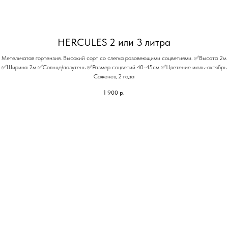
HERCULES 2 или 3 литра
Метельчатая гортензия. Высокий сорт со слегка розовеющими соцветиями. ✅Высота 2м
✅Ширина 2м ✅Солнце/полутень ✅Размер соцветий 40-45см ✅Цветение июль-октябрь
Саженец 2 года
1 900
р.