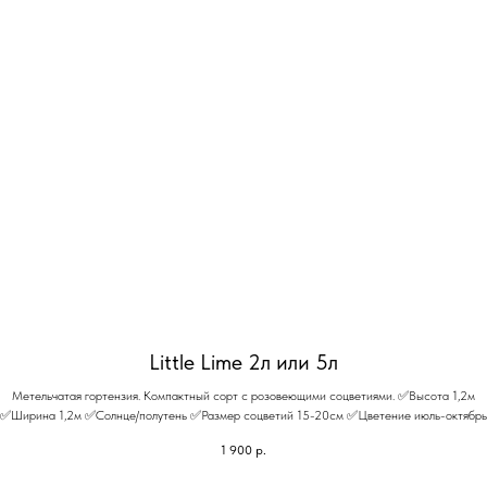
Little Lime 2л или 5л
Метельчатая гортензия. Компактный сорт с розовеющими соцветиями. ✅Высота 1,2м
✅Ширина 1,2м ✅Солнце/полутень ✅Размер соцветий 15-20см ✅Цветение июль-октябрь
1 900
р.