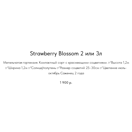
Strawberry Blossom 2 или 3л
Метельчатая гортензия. Компактный сорт с краснеющими соцветиями. ✅Высота 1,2м
✅Ширина 1,2м ✅Солнце/полутень ✅Размер соцветий 25-30см ✅Цветение июль-
октябрь Саженец 2 года
1 900
р.