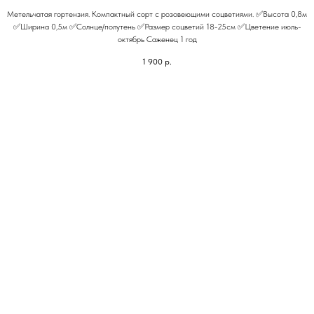
Метельчатая гортензия. Компактный сорт с розовеющими соцветиями. ✅Высота 0,8м
✅Ширина 0,5м ✅Солнце/полутень ✅Размер соцветий 18-25см ✅Цветение июль-
октябрь Саженец 1 год
1 900
р.