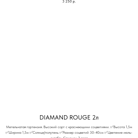
3 250
р.
DIAMAND ROUGE 2л
Метельчатая гортензия. Высокий сорт с краснеющими соцветиями. ✅Высота 1,5м
✅Ширина 1,5м ✅Солнце/полутень ✅Размер соцветий 30-40см ✅Цветение июль-