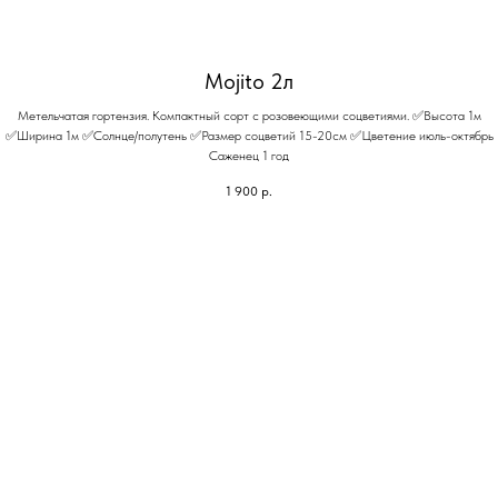
Mojito 2л
Метельчатая гортензия. Компактный сорт с розовеющими соцветиями. ✅Высота 1м
✅Ширина 1м ✅Солнце/полутень ✅Размер соцветий 15-20см ✅Цветение июль-октябрь
Саженец 1 год
1 900
р.