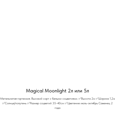
Magical Moonlight 2л или 5л
Метельчатая гортензия. Высокий сорт с белыми соцветиями. ✅Высота 2м ✅Ширина 1,2м
✅Солнце/полутень ✅Размер соцветий 35-40см ✅Цветение июль-октябрь Саженец 2
года