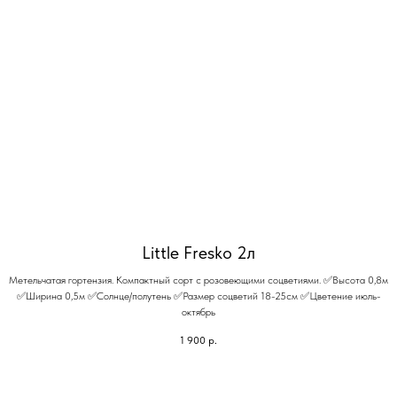
Little Fresko 2л
Метельчатая гортензия. Компактный сорт с розовеющими соцветиями. ✅Высота 0,8м
✅Ширина 0,5м ✅Солнце/полутень ✅Размер соцветий 18-25см ✅Цветение июль-
октябрь
1 900
р.