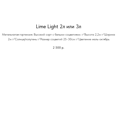
Lime Light 2л или 3л
Метельчатая гортензия. Высокий сорт с белыми соцветиями. ✅Высота 2,2м ✅Ширина
2м ✅Солнце/полутень ✅Размер соцветий 25-30см ✅Цветение июль-октябрь
2 500
р.