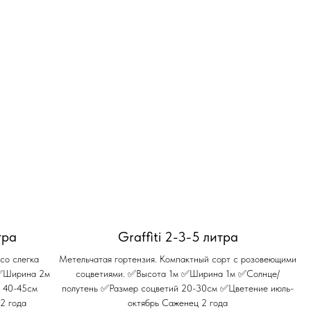
тра
Graffiti 2-3-5 литра
со слегка
Метельчатая гортензия. Компактный сорт с розовеющими
 ✅Ширина 2м
соцветиями. ✅Высота 1м ✅Ширина 1м ✅Солнце/
 40-45см
полутень ✅Размер соцветий 20-30см ✅Цветение июль-
2 года
октябрь Саженец 2 года