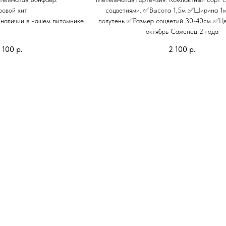
овой хит!
соцветиями. ✅Высота 1,5м ✅Ширина 1
 наличии в нашем питомнике.
полутень ✅Размер соцветий 30-40см ✅Цв
октябрь Саженец 2 года
 100
р.
2 100
р.