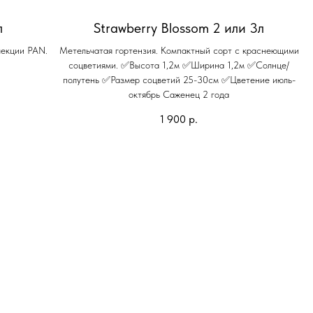
л
Strawberry Blossom 2 или 3л
лекции PAN.
Метельчатая гортензия. Компактный сорт с краснеющими
соцветиями. ✅Высота 1,2м ✅Ширина 1,2м ✅Солнце/
полутень ✅Размер соцветий 25-30см ✅Цветение июль-
октябрь Саженец 2 года
1 900
р.