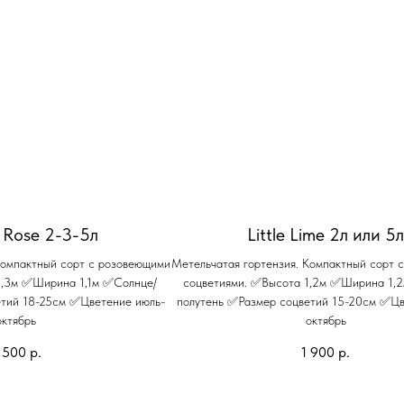
 Rose 2-3-5л
Little Lime 2л или 5
Компактный сорт с розовеющими
Метельчатая гортензия. Компактный сорт 
1,3м ✅Ширина 1,1м ✅Солнце/
соцветиями. ✅Высота 1,2м ✅Ширина 1,
етий 18-25см ✅Цветение июль-
полутень ✅Размер соцветий 15-20см ✅Цв
октябрь
октябрь
 500
р.
1 900
р.