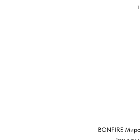
1
BONFIRE Миро
Гортензия ме