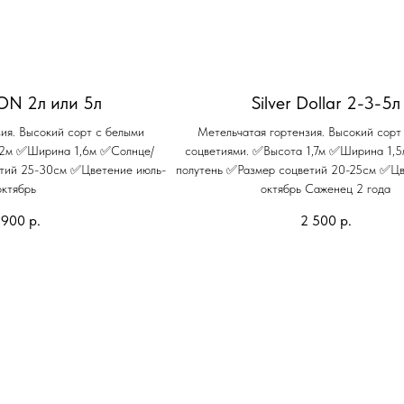
ON 2л или 5л
Silver Dollar 2-3-5л
ия. Высокий сорт с белыми
Метельчатая гортензия. Высокий сорт
 2м ✅Ширина 1,6м ✅Солнце/
соцветиями. ✅Высота 1,7м ✅Ширина 1,
етий 25-30см ✅Цветение июль-
полутень ✅Размер соцветий 20-25см ✅Цв
октябрь
октябрь Саженец 2 года
 900
р.
2 500
р.