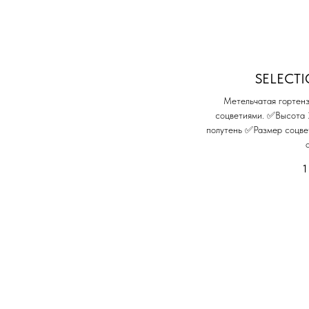
SELECTI
Метельчатая гортенз
соцветиями. ✅Высота
полутень ✅Размер соцв
1