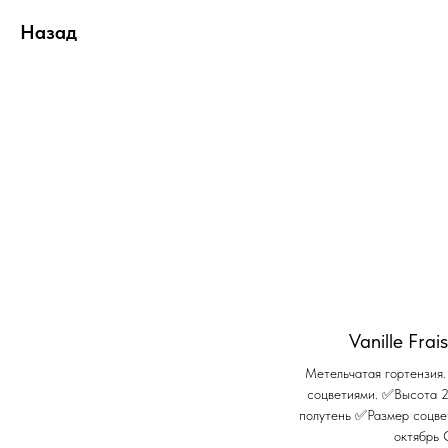
Назад
Vanille Fra
Метельчатая гортензия
соцветиями. ✅Высота 
полутень ✅Размер соцв
октябрь 