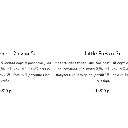
ndle 2л или 5л
Little Fresko 2л
. Высокий сорт с розовеющими
Метельчатая гортензия. Компактный сорт 
1,5м ✅Ширина 1,3м ✅Солнце/
соцветиями. ✅Высота 0,8м ✅Ширина 0,
етий 20-25см ✅Цветение июль-
полутень ✅Размер соцветий 18-25см ✅Цв
октябрь
октябрь
 900
р.
1 900
р.