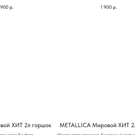
 900
р.
1 900
р.
вой ХИТ 2л горшок
METALLICA Мировой ХИТ 2
тельчатая Бонфаер.
Метельчатая гортензия. Компактный сорт 