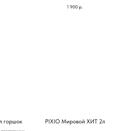
1 900
р.
л горшок
PIXIO Мировой ХИТ 2л
с розовеющими