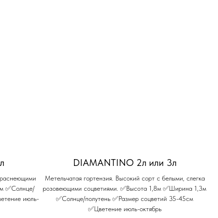
л
DIAMANTINO 2л или 3л
 краснеющими
Метельчатая гортензия. Высокий сорт с белыми, слегка
5м ✅Солнце/
розовеющими соцветиями. ✅Высота 1,8м ✅Ширина 1,3м
етение июль-
✅Солнце/полутень ✅Размер соцветий 35-45см
✅Цветение июль-октябрь