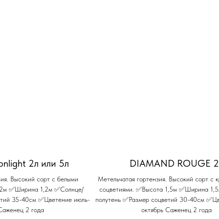
nlight 2л или 5л
DIAMAND ROUGE 2
ия. Высокий сорт с белыми
Метельчатая гортензия. Высокий сорт с
 2м ✅Ширина 1,2м ✅Солнце/
соцветиями. ✅Высота 1,5м ✅Ширина 1,
етий 35-40см ✅Цветение июль-
полутень ✅Размер соцветий 30-40см ✅Цв
Саженец 2 года
октябрь Саженец 2 года