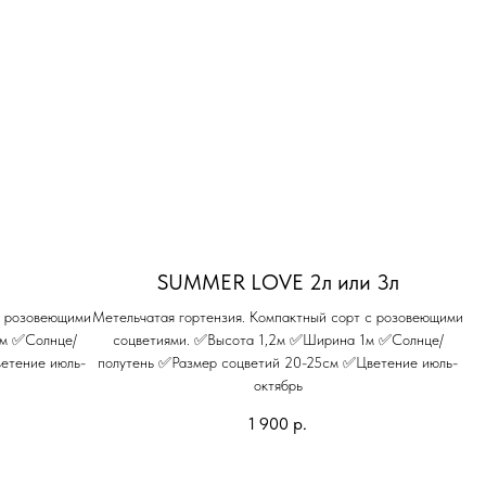
л
SUMMER LOVE 2л или 3л
с розовеющими
Метельчатая гортензия. Компактный сорт с розовеющими
2м ✅Солнце/
соцветиями. ✅Высота 1,2м ✅Ширина 1м ✅Солнце/
етение июль-
полутень ✅Размер соцветий 20-25см ✅Цветение июль-
октябрь
1 900
р.