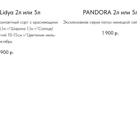
Lidya 2л или 5л
PANDORA 2л или 5
Компактный сорт с краснеющими
Эксклюзивная серия патио немецкой се
1,1м ✅Ширина 1,1м ✅Солнце/
1 900
р.
етий 10-15см ✅Цветение июль-
октябрь
 900
р.