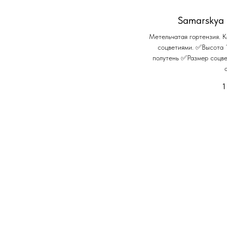
Samarskya 
Метельчатая гортензия. 
соцветиями. ✅Высота 
полутень ✅Размер соцв
1