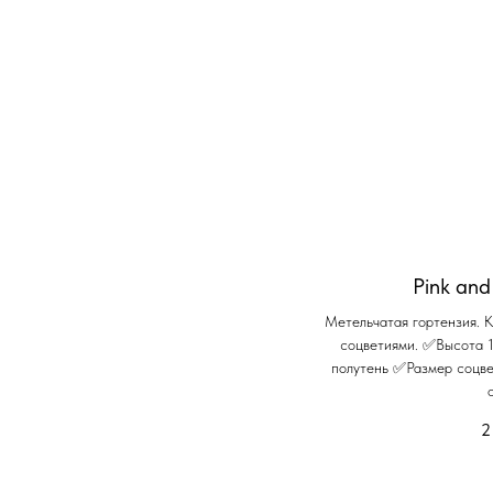
Pink and
Метельчатая гортензия. 
соцветиями. ✅Высота 
полутень ✅Размер соцв
2