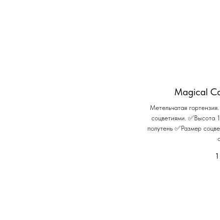
Magical Ca
Метельчатая гортензия
соцветиями. ✅Высота 
полутень ✅Размер соцв
1