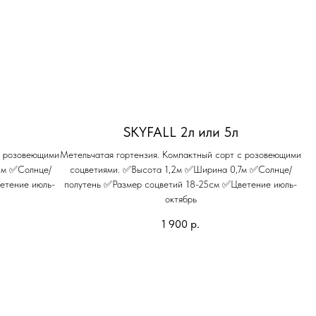
SKYFALL 2л или 5л
с розовеющими
Метельчатая гортензия. Компактный сорт с розовеющими
5м ✅Солнце/
соцветиями. ✅Высота 1,2м ✅Ширина 0,7м ✅Солнце/
етение июль-
полутень ✅Размер соцветий 18-25см ✅Цветение июль-
октябрь
1 900
р.