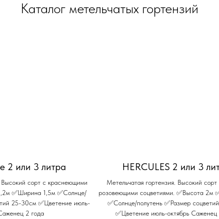
Каталог метельчатых гортензий
ise 2 или 3 литра
HERCULES 2 или 3 ли
. Высокий сорт с краснеющими
Метельчатая гортензия. Высокий сорт 
2,2м ✅Ширина 1,5м ✅Солнце/
розовеющими соцветиями. ✅Высота 2м
етий 25-30см ✅Цветение июль-
✅Солнце/полутень ✅Размер соцветий
Саженец 2 года
✅Цветение июль-октябрь Саженец 