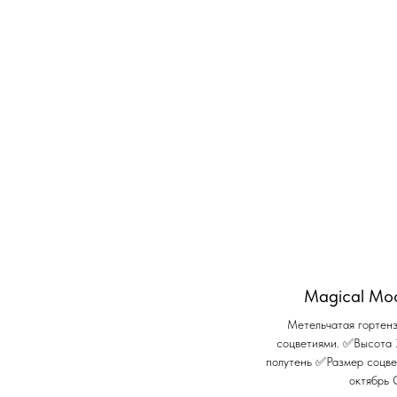
Magical Moo
Метельчатая гортенз
соцветиями. ✅Высота
полутень ✅Размер соцв
октябрь 