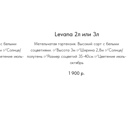
Levana 2л или 3л
 с белыми
Метельчатая гортензия. Высокий сорт с белыми
5м ✅Солнце/
соцветиями. ✅Высота 3м ✅Ширина 2,8м ✅Солнце/
етение июль-
полутень ✅Размер соцветий 35-40см ✅Цветение июль-
октябрь
1 900
р.