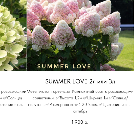
л
SUMMER LOVE 2л или 3л
с розовеющими
Метельчатая гортензия. Компактный сорт с розовеющими
2м ✅Солнце/
соцветиями. ✅Высота 1,2м ✅Ширина 1м ✅Солнце/
етение июль-
полутень ✅Размер соцветий 20-25см ✅Цветение июль-
октябрь
1 900
р.