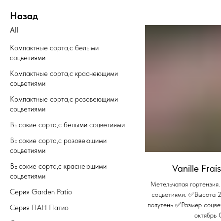
Назад
All
Компактные сорта,с белыми 
соцветиями
Компактные сорта,с краснеющими 
соцветиями
Компактные сорта,с розовеющими 
соцветиями
Высокие сорта,с белыми соцветиями
Высокие сорта,с розовеющими 
соцветиями
Высокие сорта,с краснеющими 
Vanille Fra
соцветиями
Метельчатая гортензия
Серия Garden Patio
соцветиями. ✅Высота 
полутень ✅Размер соцв
Серия ПАН Патио
октябрь 