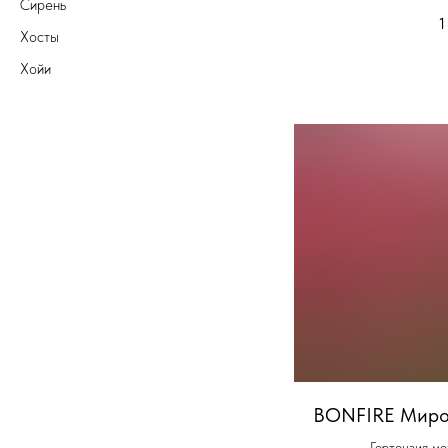
Сирень
1
Хосты
Хойи
BONFIRE Миро
Гортензия ме