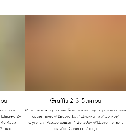
тра
Graffiti 2-3-5 литра
со слегка
Метельчатая гортензия. Компактный сорт с розовеющими
 ✅Ширина 2м
соцветиями. ✅Высота 1м ✅Ширина 1м ✅Солнце/
 40-45см
полутень ✅Размер соцветий 20-30см ✅Цветение июль-
2 года
октябрь Саженец 2 года