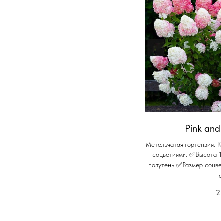
Pink and
Метельчатая гортензия. 
соцветиями. ✅Высота 
полутень ✅Размер соцв
2