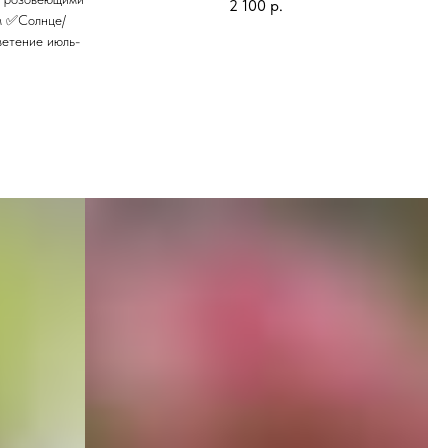
2 100
р.
м ✅Солнце/
етение июль-