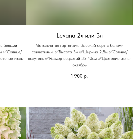
Levana 2л или 3л
 с белыми
Метельчатая гортензия. Высокий сорт с белыми
5м ✅Солнце/
соцветиями. ✅Высота 3м ✅Ширина 2,8м ✅Солнце/
етение июль-
полутень ✅Размер соцветий 35-40см ✅Цветение июль-
октябрь
1 900
р.