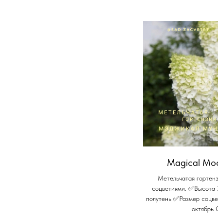
Magical Moo
Метельчатая гортенз
соцветиями. ✅Высота
полутень ✅Размер соцв
октябрь 