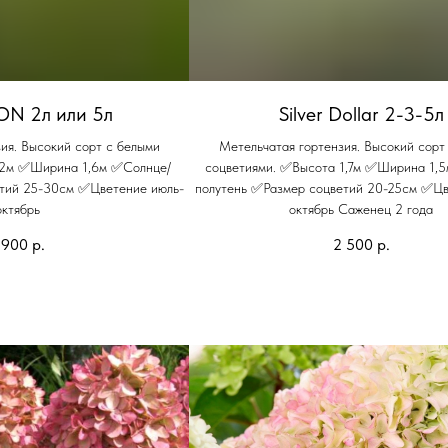
ON 2л или 5л
Silver Dollar 2-3-5л
ия. Высокий сорт с белыми
Метельчатая гортензия. Высокий сорт
 2м ✅Ширина 1,6м ✅Солнце/
соцветиями. ✅Высота 1,7м ✅Ширина 1,
етий 25-30см ✅Цветение июль-
полутень ✅Размер соцветий 20-25см ✅Цв
октябрь
октябрь Саженец 2 года
 900
р.
2 500
р.