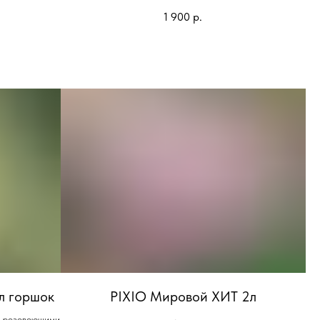
1 900
р.
л горшок
PIXIO Мировой ХИТ 2л
с розовеющими