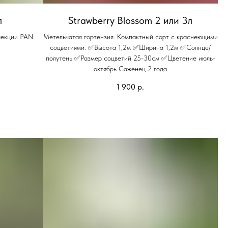
л
Strawberry Blossom 2 или 3л
лекции PAN.
Метельчатая гортензия. Компактный сорт с краснеющими
соцветиями. ✅Высота 1,2м ✅Ширина 1,2м ✅Солнце/
полутень ✅Размер соцветий 25-30см ✅Цветение июль-
октябрь Саженец 2 года
1 900
р.