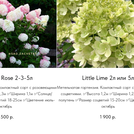
 Rose 2-3-5л
Little Lime 2л или 5
Компактный сорт с розовеющими
Метельчатая гортензия. Компактный сорт 
1,3м ✅Ширина 1,1м ✅Солнце/
соцветиями. ✅Высота 1,2м ✅Ширина 1,
етий 18-25см ✅Цветение июль-
полутень ✅Размер соцветий 15-20см ✅Цв
октябрь
октябрь
 500
р.
1 900
р.