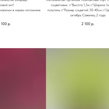
овой хит!
соцветиями. ✅Высота 1,5м ✅Ширина 1
 наличии в нашем питомнике.
полутень ✅Размер соцветий 30-40см ✅Цв
октябрь Саженец 2 года
 100
р.
2 100
р.