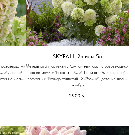
SKYFALL 2л или 5л
с розовеющими
Метельчатая гортензия. Компактный сорт с розовеющими
5м ✅Солнце/
соцветиями. ✅Высота 1,2м ✅Ширина 0,7м ✅Солнце/
етение июль-
полутень ✅Размер соцветий 18-25см ✅Цветение июль-
октябрь
1 900
р.