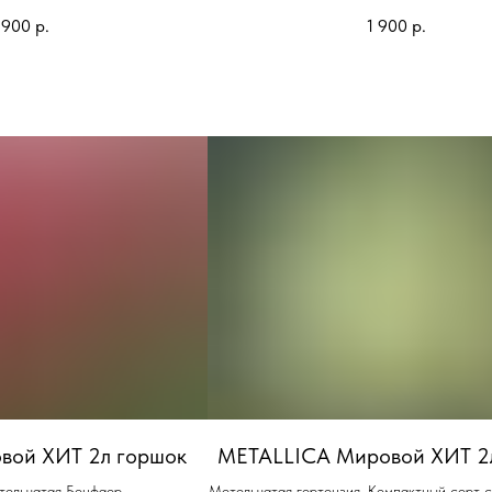
 900
р.
1 900
р.
вой ХИТ 2л горшок
METALLICA Мировой ХИТ 2
тельчатая Бонфаер.
Метельчатая гортензия. Компактный сорт 