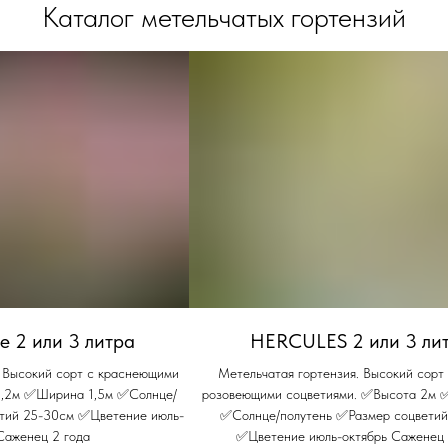
Каталог метельчатых гортензий
ise 2 или 3 литра
HERCULES 2 или 3 ли
. Высокий сорт с краснеющими
Метельчатая гортензия. Высокий сорт 
2,2м ✅Ширина 1,5м ✅Солнце/
розовеющими соцветиями. ✅Высота 2м
етий 25-30см ✅Цветение июль-
✅Солнце/полутень ✅Размер соцветий
Саженец 2 года
✅Цветение июль-октябрь Саженец 