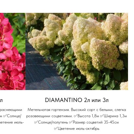
л
DIAMANTINO 2л или 3л
 краснеющими
Метельчатая гортензия. Высокий сорт с белыми, слегка
5м ✅Солнце/
розовеющими соцветиями. ✅Высота 1,8м ✅Ширина 1,3м
етение июль-
✅Солнце/полутень ✅Размер соцветий 35-45см
✅Цветение июль-октябрь