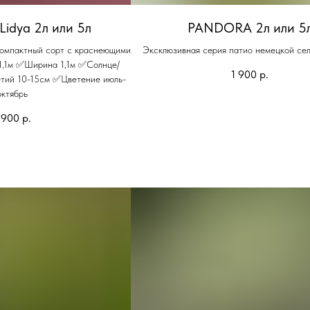
Lidya 2л или 5л
PANDORA 2л или 5
Компактный сорт с краснеющими
Эксклюзивная серия патио немецкой се
1,1м ✅Ширина 1,1м ✅Солнце/
1 900
р.
етий 10-15см ✅Цветение июль-
октябрь
 900
р.