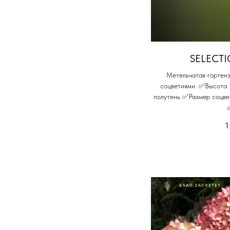
SELECTI
Метельчатая гортенз
соцветиями. ✅Высота
полутень ✅Размер соцв
1