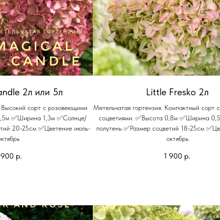
ndle 2л или 5л
Little Fresko 2л
. Высокий сорт с розовеющими
Метельчатая гортензия. Компактный сорт 
1,5м ✅Ширина 1,3м ✅Солнце/
соцветиями. ✅Высота 0,8м ✅Ширина 0,
етий 20-25см ✅Цветение июль-
полутень ✅Размер соцветий 18-25см ✅Цв
октябрь
октябрь
 900
р.
1 900
р.