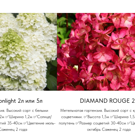
nlight 2л или 5л
DIAMAND ROUGE 2
ия. Высокий сорт с белыми
Метельчатая гортензия. Высокий сорт с
 2м ✅Ширина 1,2м ✅Солнце/
соцветиями. ✅Высота 1,5м ✅Ширина 1,
етий 35-40см ✅Цветение июль-
полутень ✅Размер соцветий 30-40см ✅Цв
Саженец 2 года
октябрь Саженец 2 года