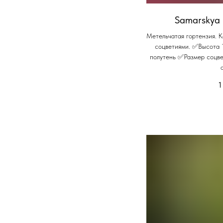
Samarskya 
Метельчатая гортензия. 
соцветиями. ✅Высота 
полутень ✅Размер соцв
1