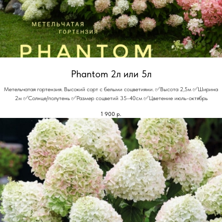
Phantom 2л или 5л
Метельчатая гортензия. Высокий сорт с белыми соцветиями. ✅Высота 2,5м ✅Ширина
2м ✅Солнце/полутень ✅Размер соцветий 35-40см ✅Цветение июль-октябрь
1 900
р.