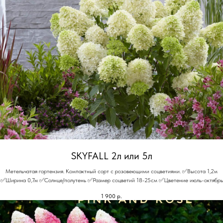
SKYFALL 2л или 5л
Метельчатая гортензия. Компактный сорт с розовеющими соцветиями. ✅Высота 1,2м
✅Ширина 0,7м ✅Солнце/полутень ✅Размер соцветий 18-25см ✅Цветение июль-октябрь
1 900
р.