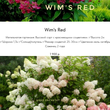
Wim's Red
Метельчатая гортензия. Высокий сорт с краснеющими соцветиями. ✅Высота 2м
✅Ширина 1,7м ✅Солнце/полутень ✅Размер соцветий 25-30см ✅Цветение июль-октябрь
Саженец 2 года
1 900
р.