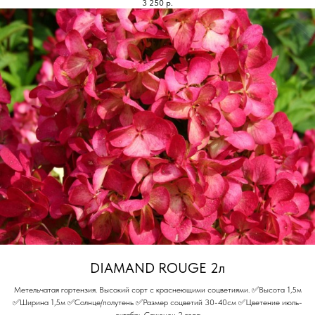
3 250
р.
DIAMAND ROUGE 2л
Метельчатая гортензия. Высокий сорт с краснеющими соцветиями. ✅Высота 1,5м
✅Ширина 1,5м ✅Солнце/полутень ✅Размер соцветий 30-40см ✅Цветение июль-