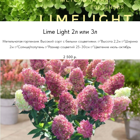
Lime Light 2л или 3л
Метельчатая гортензия. Высокий сорт с белыми соцветиями. ✅Высота 2,2м ✅Ширина
2м ✅Солнце/полутень ✅Размер соцветий 25-30см ✅Цветение июль-октябрь
2 500
р.