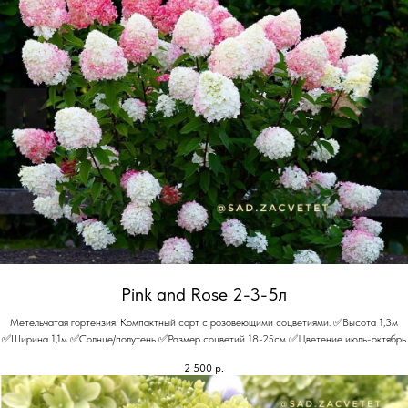
Pink and Rose 2-3-5л
Метельчатая гортензия. Компактный сорт с розовеющими соцветиями. ✅Высота 1,3м
✅Ширина 1,1м ✅Солнце/полутень ✅Размер соцветий 18-25см ✅Цветение июль-октябрь
2 500
р.