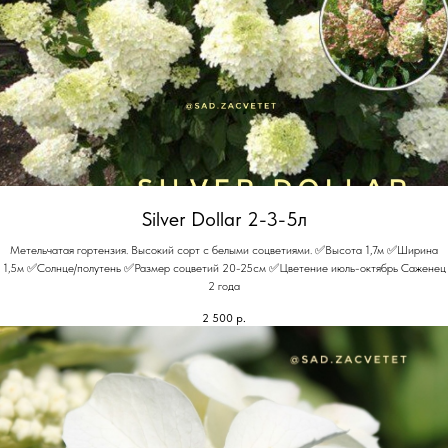
Silver Dollar 2-3-5л
Метельчатая гортензия. Высокий сорт с белыми соцветиями. ✅Высота 1,7м ✅Ширина
1,5м ✅Солнце/полутень ✅Размер соцветий 20-25см ✅Цветение июль-октябрь Саженец
2 года
2 500
р.