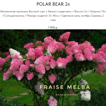
POLAR BEAR 2л
Метельчатая гортензия. Высокий сорт с белыми соцветиями. ✅Высота 2м ✅Ширина 1,9м
✅Солнце/полутень ✅Размер соцветий 35-40см ✅Цветение июль-октябрь Саженец 2
года
1 900
р.