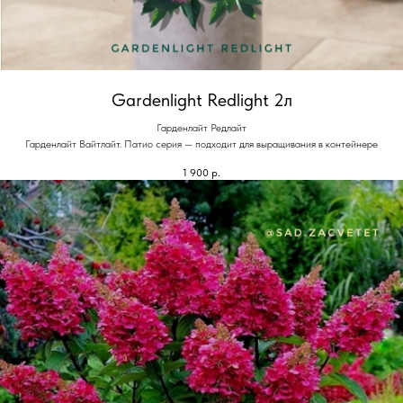
Gardenlight Redlight 2л
Гарденлайт Редлайт
Гарденлайт Вайтлайт. Патио серия — подходит для выращивания в контейнере
1 900
р.