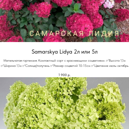
Samarskya Lidya 2л или 5л
Метельчатая гортензия. Компактный сорт с краснеющими соцветиями. ✅Высота 1,1м
✅Ширина 1,1м ✅Солнце/полутень ✅Размер соцветий 10-15см ✅Цветение июль-октябрь
1 900
р.