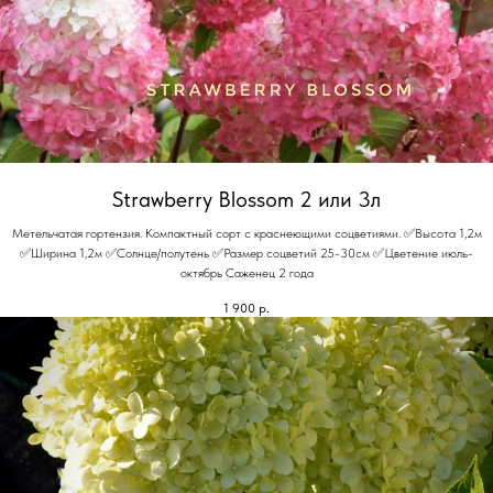
Strawberry Blossom 2 или 3л
Метельчатая гортензия. Компактный сорт с краснеющими соцветиями. ✅Высота 1,2м
✅Ширина 1,2м ✅Солнце/полутень ✅Размер соцветий 25-30см ✅Цветение июль-
октябрь Саженец 2 года
1 900
р.