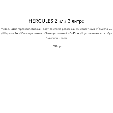
HERCULES 2 или 3 литра
Метельчатая гортензия. Высокий сорт со слегка розовеющими соцветиями. ✅Высота 2м
✅Ширина 2м ✅Солнце/полутень ✅Размер соцветий 40-45см ✅Цветение июль-октябрь
Саженец 2 года
1 900
р.