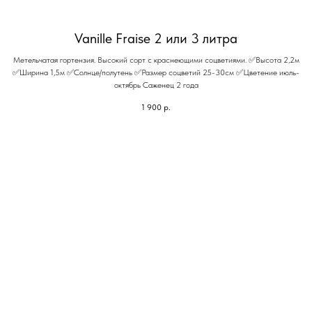
Vanille Fraise 2 или 3 литра
Метельчатая гортензия. Высокий сорт с краснеющими соцветиями. ✅Высота 2,2м
✅Ширина 1,5м ✅Солнце/полутень ✅Размер соцветий 25-30см ✅Цветение июль-
октябрь Саженец 2 года
1 900
р.