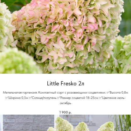
Little Fresko 2л
Метельчатая гортензия. Компактный сорт с розовеющими соцветиями. ✅Высота 0,8м
✅Ширина 0,5м ✅Солнце/полутень ✅Размер соцветий 18-25см ✅Цветение июль-
октябрь
1 900
р.