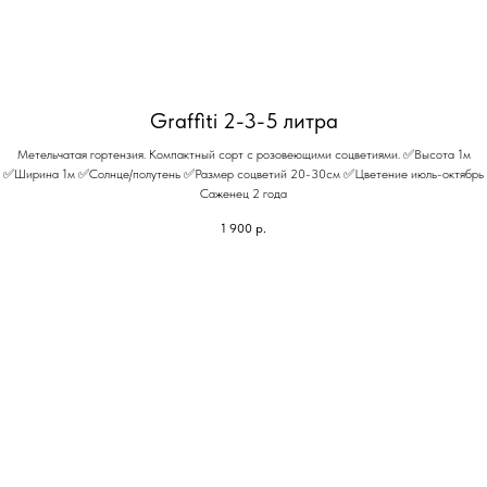
Graffiti 2-3-5 литра
Метельчатая гортензия. Компактный сорт с розовеющими соцветиями. ✅Высота 1м
✅Ширина 1м ✅Солнце/полутень ✅Размер соцветий 20-30см ✅Цветение июль-октябрь
Саженец 2 года
1 900
р.