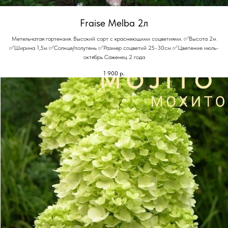
Fraise Melba 2л
Метельчатая гортензия. Высокий сорт с краснеющими соцветиями. ✅Высота 2м
✅Ширина 1,5м ✅Солнце/полутень ✅Размер соцветий 25-30см ✅Цветение июль-
октябрь Саженец 2 года
1 900
р.