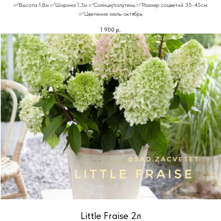
✅Высота 1,8м ✅Ширина 1,3м ✅Солнце/полутень ✅Размер соцветий 35-45см
✅Цветение июль-октябрь
1 900
р.
Little Fraise 2л