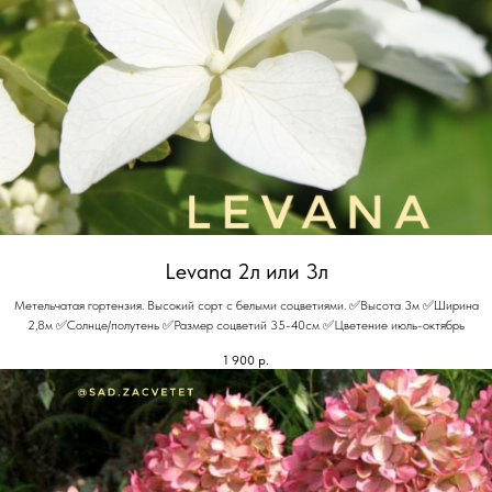
Levana 2л или 3л
Метельчатая гортензия. Высокий сорт с белыми соцветиями. ✅Высота 3м ✅Ширина
2,8м ✅Солнце/полутень ✅Размер соцветий 35-40см ✅Цветение июль-октябрь
1 900
р.