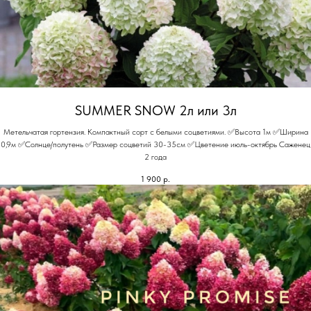
SUMMER SNOW 2л или 3л
Метельчатая гортензия. Компактный сорт с белыми соцветиями. ✅Высота 1м ✅Ширина
0,9м ✅Солнце/полутень ✅Размер соцветий 30-35см ✅Цветение июль-октябрь Саженец
2 года
1 900
р.