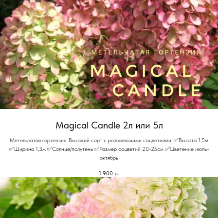
Magical Candle 2л или 5л
Метельчатая гортензия. Высокий сорт с розовеющими соцветиями. ✅Высота 1,5м
✅Ширина 1,3м ✅Солнце/полутень ✅Размер соцветий 20-25см ✅Цветение июль-
октябрь
1 900
р.