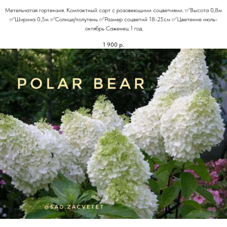
Метельчатая гортензия. Компактный сорт с розовеющими соцветиями. ✅Высота 0,8м
✅Ширина 0,5м ✅Солнце/полутень ✅Размер соцветий 18-25см ✅Цветение июль-
октябрь Саженец 1 год
1 900
р.