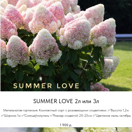
SUMMER LOVE 2л или 3л
Метельчатая гортензия. Компактный сорт с розовеющими соцветиями. ✅Высота 1,2м
✅Ширина 1м ✅Солнце/полутень ✅Размер соцветий 20-25см ✅Цветение июль-октябрь
1 900
р.