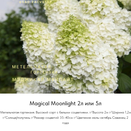
Magical Moonlight 2л или 5л
Метельчатая гортензия. Высокий сорт с белыми соцветиями. ✅Высота 2м ✅Ширина 1,2м
✅Солнце/полутень ✅Размер соцветий 35-40см ✅Цветение июль-октябрь Саженец 2
года