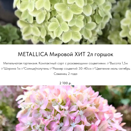
METALLICA Мировой ХИТ 2л горшок
Метельчатая гортензия. Компактный сорт с розовеющими соцветиями. ✅Высота 1,5м
✅Ширина 1м ✅Солнце/полутень ✅Размер соцветий 30-40см ✅Цветение июль-октябрь
Саженец 2 года
2 100
р.