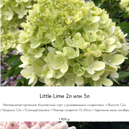
Little Lime 2л или 5л
Метельчатая гортензия. Компактный сорт с розовеющими соцветиями. ✅Высота 1,2м
✅Ширина 1,2м ✅Солнце/полутень ✅Размер соцветий 15-20см ✅Цветение июль-октябрь
1 900
р.