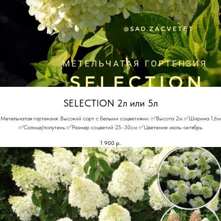
SELECTION 2л или 5л
Метельчатая гортензия. Высокий сорт с белыми соцветиями. ✅Высота 2м ✅Ширина 1,6м
✅Солнце/полутень ✅Размер соцветий 25-30см ✅Цветение июль-октябрь
1 900
р.