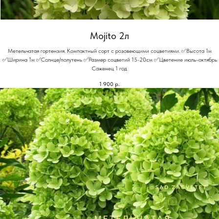
Mojito 2л
Метельчатая гортензия. Компактный сорт с розовеющими соцветиями. ✅Высота 1м
✅Ширина 1м ✅Солнце/полутень ✅Размер соцветий 15-20см ✅Цветение июль-октябрь
Саженец 1 год
1 900
р.