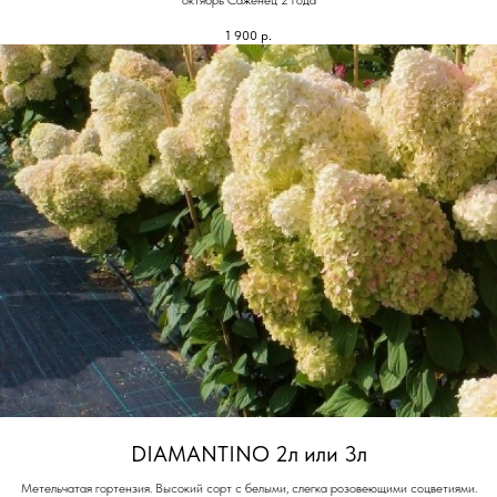
октябрь Саженец 2 года
1 900
р.
DIAMANTINO 2л или 3л
Метельчатая гортензия. Высокий сорт с белыми, слегка розовеющими соцветиями.