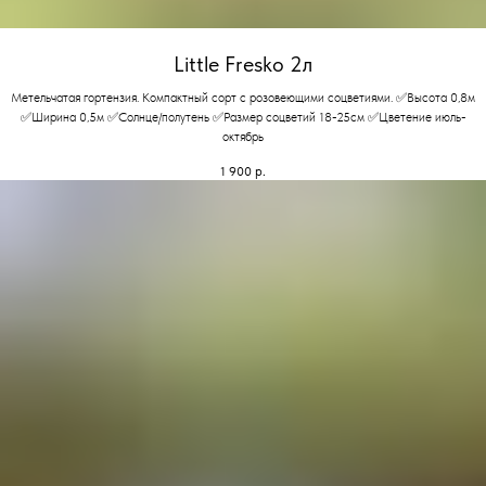
Little Fresko 2л
Метельчатая гортензия. Компактный сорт с розовеющими соцветиями. ✅Высота 0,8м
✅Ширина 0,5м ✅Солнце/полутень ✅Размер соцветий 18-25см ✅Цветение июль-
октябрь
1 900
р.