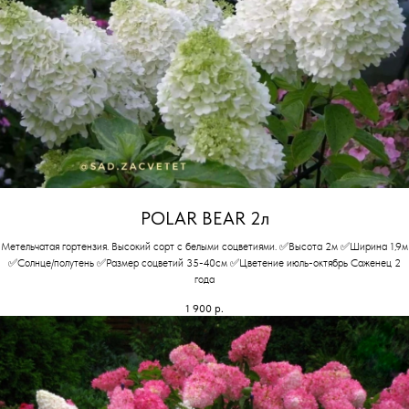
POLAR BEAR 2л
Метельчатая гортензия. Высокий сорт с белыми соцветиями. ✅Высота 2м ✅Ширина 1,9м
✅Солнце/полутень ✅Размер соцветий 35-40см ✅Цветение июль-октябрь Саженец 2
года
1 900
р.