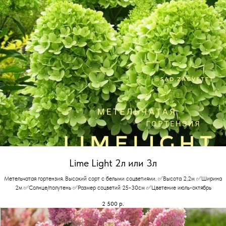
Lime Light 2л или 3л
Метельчатая гортензия. Высокий сорт с белыми соцветиями. ✅Высота 2,2м ✅Ширина
2м ✅Солнце/полутень ✅Размер соцветий 25-30см ✅Цветение июль-октябрь
2 500
р.