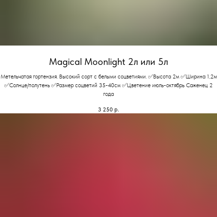
Magical Moonlight 2л или 5л
Метельчатая гортензия. Высокий сорт с белыми соцветиями. ✅Высота 2м ✅Ширина 1,2м
✅Солнце/полутень ✅Размер соцветий 35-40см ✅Цветение июль-октябрь Саженец 2
года
3 250
р.