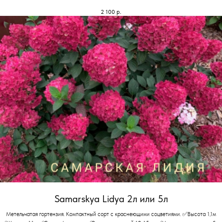
2 100
р.
Samarskya Lidya 2л или 5л
Метельчатая гортензия. Компактный сорт с краснеющими соцветиями. ✅Высота 1,1м