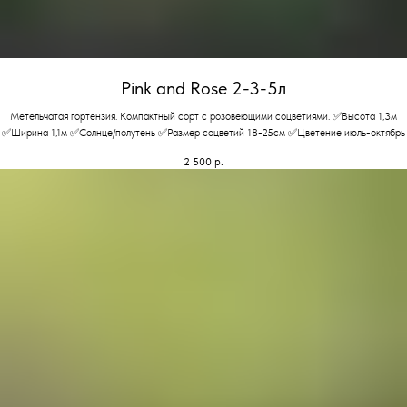
Pink and Rose 2-3-5л
Метельчатая гортензия. Компактный сорт с розовеющими соцветиями. ✅Высота 1,3м
✅Ширина 1,1м ✅Солнце/полутень ✅Размер соцветий 18-25см ✅Цветение июль-октябрь
2 500
р.