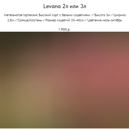
Levana 2л или 3л
Метельчатая гортензия. Высокий сорт с белыми соцветиями. ✅Высота 3м ✅Ширина
2,8м ✅Солнце/полутень ✅Размер соцветий 35-40см ✅Цветение июль-октябрь
1 900
р.