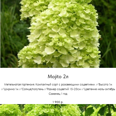
Mojito 2л
Метельчатая гортензия. Компактный сорт с розовеющими соцветиями. ✅Высота 1м
✅Ширина 1м ✅Солнце/полутень ✅Размер соцветий 15-20см ✅Цветение июль-октябрь
Саженец 1 год
1 900
р.