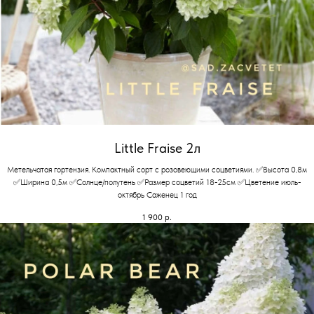
Little Fraise 2л
Метельчатая гортензия. Компактный сорт с розовеющими соцветиями. ✅Высота 0,8м
✅Ширина 0,5м ✅Солнце/полутень ✅Размер соцветий 18-25см ✅Цветение июль-
октябрь Саженец 1 год
1 900
р.