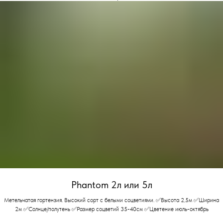
Phantom 2л или 5л
Метельчатая гортензия. Высокий сорт с белыми соцветиями. ✅Высота 2,5м ✅Ширина
2м ✅Солнце/полутень ✅Размер соцветий 35-40см ✅Цветение июль-октябрь