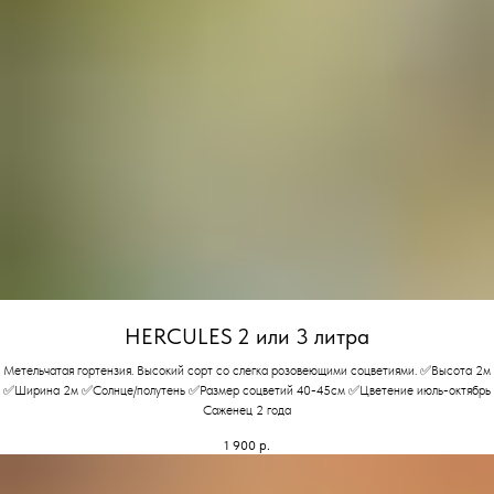
HERCULES 2 или 3 литра
Метельчатая гортензия. Высокий сорт со слегка розовеющими соцветиями. ✅Высота 2м
✅Ширина 2м ✅Солнце/полутень ✅Размер соцветий 40-45см ✅Цветение июль-октябрь
Саженец 2 года
1 900
р.