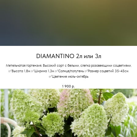
DIAMANTINO 2л или 3л
Метельчатая гортензия. Высокий сорт с белыми, слегка розовеющими соцветиями.
✅Высота 1,8м ✅Ширина 1,3м ✅Солнце/полутень ✅Размер соцветий 35-45см
✅Цветение июль-октябрь
1 900
р.