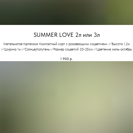
SUMMER LOVE 2л или 3л
Метельчатая гортензия. Компактный сорт с розовеющими соцветиями. ✅Высота 1,2м
✅Ширина 1м ✅Солнце/полутень ✅Размер соцветий 20-25см ✅Цветение июль-октябрь
1 900
р.