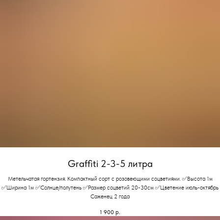
Graffiti 2-3-5 литра
Метельчатая гортензия. Компактный сорт с розовеющими соцветиями. ✅Высота 1м
✅Ширина 1м ✅Солнце/полутень ✅Размер соцветий 20-30см ✅Цветение июль-октябрь
Саженец 2 года
1 900
р.