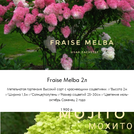
Fraise Melba 2л
Метельчатая гортензия. Высокий сорт с краснеющими соцветиями. ✅Высота 2м
✅Ширина 1,5м ✅Солнце/полутень ✅Размер соцветий 25-30см ✅Цветение июль-
октябрь Саженец 2 года
1 900
р.