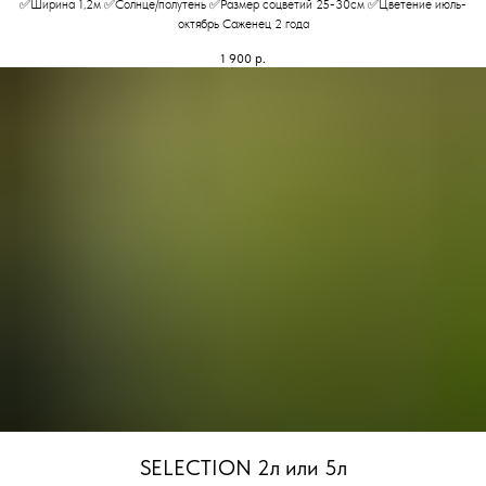
✅Ширина 1,2м ✅Солнце/полутень ✅Размер соцветий 25-30см ✅Цветение июль-
октябрь Саженец 2 года
1 900
р.
SELECTION 2л или 5л