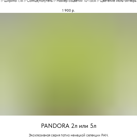
✅Ширина 1,1м ✅Солнце/полутень ✅Размер соцветий 10-15см ✅Цветение июль-октябрь
1 900
р.
PANDORA 2л или 5л
Эксклюзивная серия патио немецкой селекции PAN.