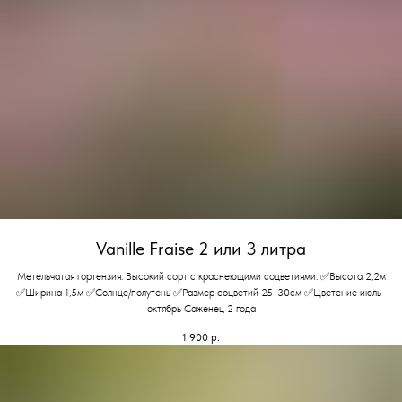
Vanille Fraise 2 или 3 литра
Метельчатая гортензия. Высокий сорт с краснеющими соцветиями. ✅Высота 2,2м
✅Ширина 1,5м ✅Солнце/полутень ✅Размер соцветий 25-30см ✅Цветение июль-
октябрь Саженец 2 года
1 900
р.