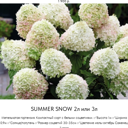
1 900
р.
SUMMER SNOW 2л или 3л
Метельчатая гортензия. Компактный сорт с белыми соцветиями. ✅Высота 1м ✅Ширина
0,9м ✅Солнце/полутень ✅Размер соцветий 30-35см ✅Цветение июль-октябрь Саженец