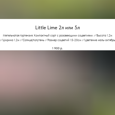
Little Lime 2л или 5л
Метельчатая гортензия. Компактный сорт с розовеющими соцветиями. ✅Высота 1,2м
✅Ширина 1,2м ✅Солнце/полутень ✅Размер соцветий 15-20см ✅Цветение июль-октябрь
1 900
р.