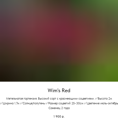
Wim's Red
Метельчатая гортензия. Высокий сорт с краснеющими соцветиями. ✅Высота 2м
✅Ширина 1,7м ✅Солнце/полутень ✅Размер соцветий 25-30см ✅Цветение июль-октябрь
Саженец 2 года
1 900
р.