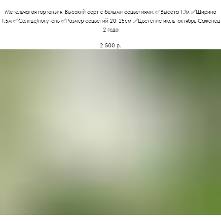
Метельчатая гортензия. Высокий сорт с белыми соцветиями. ✅Высота 1,7м ✅Ширина
1,5м ✅Солнце/полутень ✅Размер соцветий 20-25см ✅Цветение июль-октябрь Саженец
2 года
2 500
р.