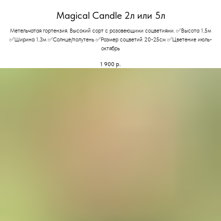
Magical Candle 2л или 5л
Метельчатая гортензия. Высокий сорт с розовеющими соцветиями. ✅Высота 1,5м
✅Ширина 1,3м ✅Солнце/полутень ✅Размер соцветий 20-25см ✅Цветение июль-
октябрь
1 900
р.