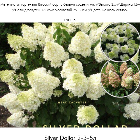
Метельчатая гортензия. Высокий сорт с белыми соцветиями. ✅Высота 2м ✅Ширина 1,6м
✅Солнце/полутень ✅Размер соцветий 25-30см ✅Цветение июль-октябрь
1 900
р.
Silver Dollar 2-3-5л