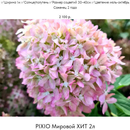
✅Ширина 1м ✅Солнце/полутень ✅Размер соцветий 30-40см ✅Цветение июль-октябрь
Саженец 2 года
2 100
р.
PIXIO Мировой ХИТ 2л