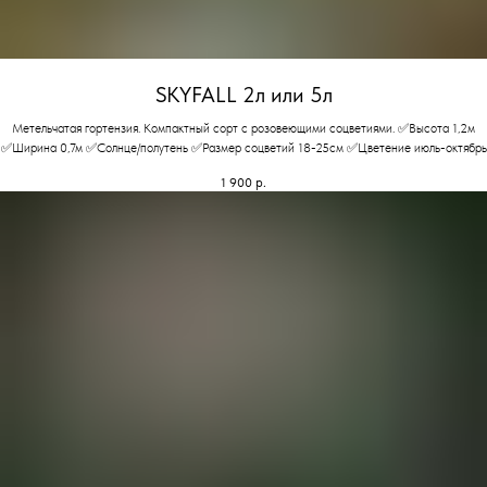
SKYFALL 2л или 5л
Метельчатая гортензия. Компактный сорт с розовеющими соцветиями. ✅Высота 1,2м
✅Ширина 0,7м ✅Солнце/полутень ✅Размер соцветий 18-25см ✅Цветение июль-октябрь
1 900
р.