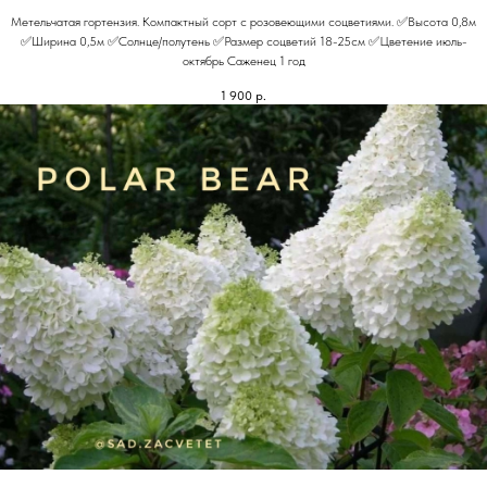
Метельчатая гортензия. Компактный сорт с розовеющими соцветиями. ✅Высота 0,8м
✅Ширина 0,5м ✅Солнце/полутень ✅Размер соцветий 18-25см ✅Цветение июль-
октябрь Саженец 1 год
1 900
р.