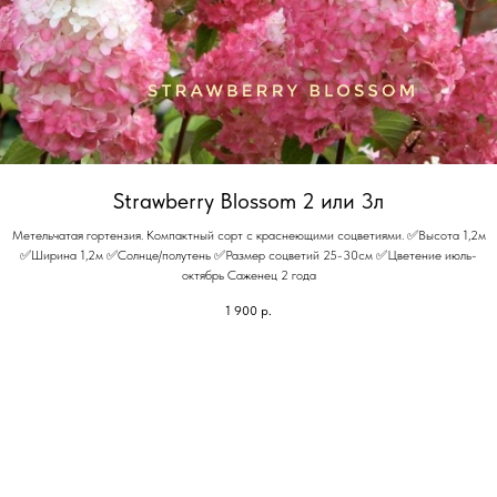
Strawberry Blossom 2 или 3л
Метельчатая гортензия. Компактный сорт с краснеющими соцветиями. ✅Высота 1,2м
✅Ширина 1,2м ✅Солнце/полутень ✅Размер соцветий 25-30см ✅Цветение июль-
октябрь Саженец 2 года
1 900
р.