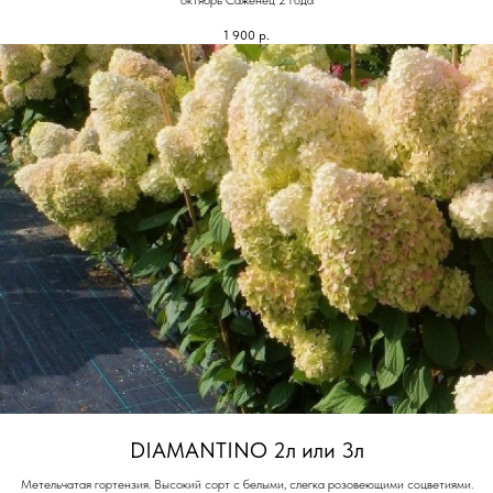
октябрь Саженец 2 года
1 900
р.
DIAMANTINO 2л или 3л
Метельчатая гортензия. Высокий сорт с белыми, слегка розовеющими соцветиями.