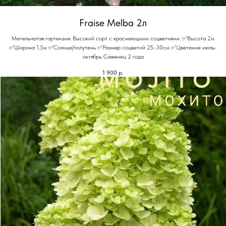
Fraise Melba 2л
Метельчатая гортензия. Высокий сорт с краснеющими соцветиями. ✅Высота 2м
✅Ширина 1,5м ✅Солнце/полутень ✅Размер соцветий 25-30см ✅Цветение июль-
октябрь Саженец 2 года
1 900
р.