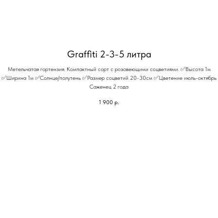
Graffiti 2-3-5 литра
Метельчатая гортензия. Компактный сорт с розовеющими соцветиями. ✅Высота 1м
✅Ширина 1м ✅Солнце/полутень ✅Размер соцветий 20-30см ✅Цветение июль-октябрь
Саженец 2 года
1 900
р.