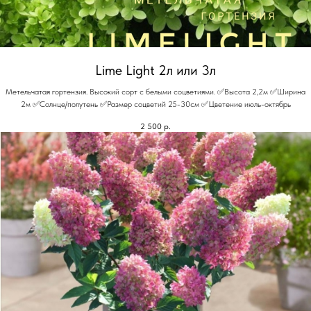
Lime Light 2л или 3л
Метельчатая гортензия. Высокий сорт с белыми соцветиями. ✅Высота 2,2м ✅Ширина
2м ✅Солнце/полутень ✅Размер соцветий 25-30см ✅Цветение июль-октябрь
2 500
р.