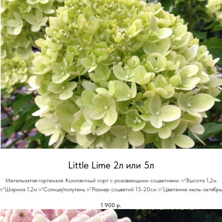
Little Lime 2л или 5л
Метельчатая гортензия. Компактный сорт с розовеющими соцветиями. ✅Высота 1,2м
✅Ширина 1,2м ✅Солнце/полутень ✅Размер соцветий 15-20см ✅Цветение июль-октябрь
1 900
р.