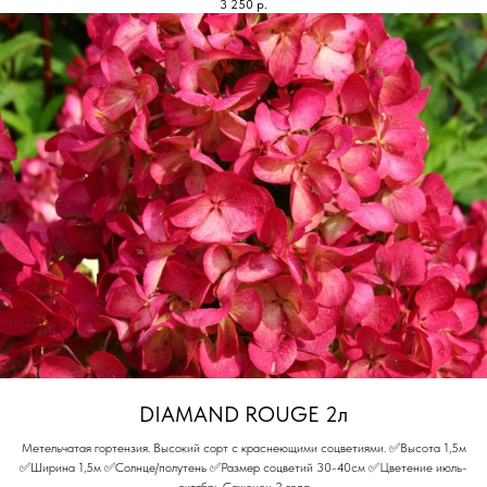
3 250
р.
DIAMAND ROUGE 2л
Метельчатая гортензия. Высокий сорт с краснеющими соцветиями. ✅Высота 1,5м
✅Ширина 1,5м ✅Солнце/полутень ✅Размер соцветий 30-40см ✅Цветение июль-