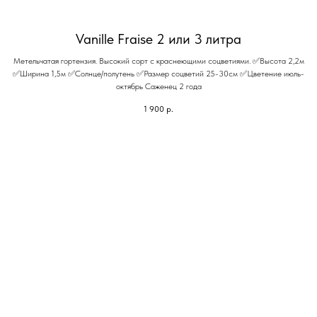
Vanille Fraise 2 или 3 литра
Метельчатая гортензия. Высокий сорт с краснеющими соцветиями. ✅Высота 2,2м
✅Ширина 1,5м ✅Солнце/полутень ✅Размер соцветий 25-30см ✅Цветение июль-
октябрь Саженец 2 года
1 900
р.