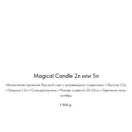
Magical Candle 2л или 5л
Метельчатая гортензия. Высокий сорт с розовеющими соцветиями. ✅Высота 1,5м
✅Ширина 1,3м ✅Солнце/полутень ✅Размер соцветий 20-25см ✅Цветение июль-
октябрь
1 900
р.