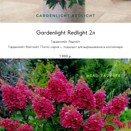
Gardenlight Redlight 2л
Гарденлайт Редлайт
Гарденлайт Вайтлайт. Патио серия — подходит для выращивания в контейнере
1 900
р.