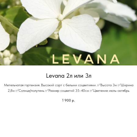
Levana 2л или 3л
Метельчатая гортензия. Высокий сорт с белыми соцветиями. ✅Высота 3м ✅Ширина
2,8м ✅Солнце/полутень ✅Размер соцветий 35-40см ✅Цветение июль-октябрь
1 900
р.