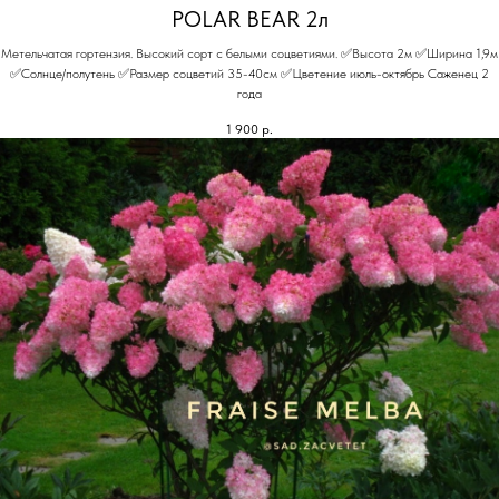
POLAR BEAR 2л
Метельчатая гортензия. Высокий сорт с белыми соцветиями. ✅Высота 2м ✅Ширина 1,9м
✅Солнце/полутень ✅Размер соцветий 35-40см ✅Цветение июль-октябрь Саженец 2
года
1 900
р.