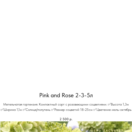
Pink and Rose 2-3-5л
Метельчатая гортензия. Компактный сорт с розовеющими соцветиями. ✅Высота 1,3м
✅Ширина 1,1м ✅Солнце/полутень ✅Размер соцветий 18-25см ✅Цветение июль-октябрь
2 500
р.