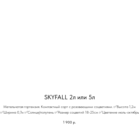
SKYFALL 2л или 5л
Метельчатая гортензия. Компактный сорт с розовеющими соцветиями. ✅Высота 1,2м
✅Ширина 0,7м ✅Солнце/полутень ✅Размер соцветий 18-25см ✅Цветение июль-октябрь
1 900
р.