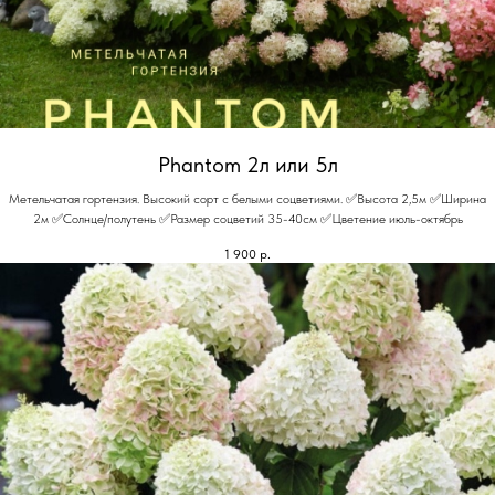
Phantom 2л или 5л
Метельчатая гортензия. Высокий сорт с белыми соцветиями. ✅Высота 2,5м ✅Ширина
2м ✅Солнце/полутень ✅Размер соцветий 35-40см ✅Цветение июль-октябрь
1 900
р.