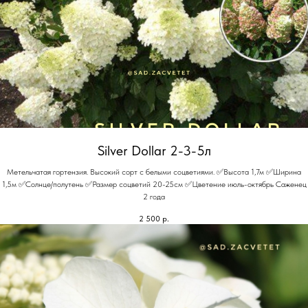
Silver Dollar 2-3-5л
Метельчатая гортензия. Высокий сорт с белыми соцветиями. ✅Высота 1,7м ✅Ширина
1,5м ✅Солнце/полутень ✅Размер соцветий 20-25см ✅Цветение июль-октябрь Саженец
2 года
2 500
р.