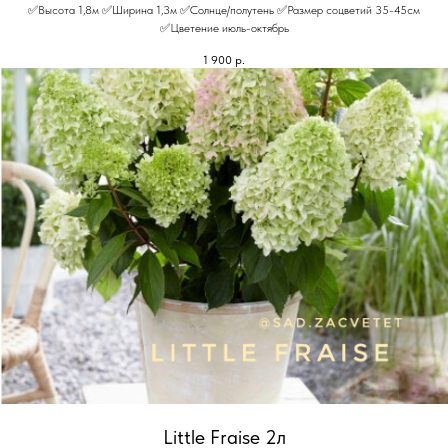
✅Высота 1,8м ✅Ширина 1,3м ✅Солнце/полутень ✅Размер соцветий 35-45см
✅Цветение июль-октябрь
1 900
р.
Little Fraise 2л