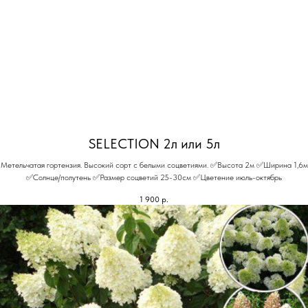
SELECTION 2л или 5л
Метельчатая гортензия. Высокий сорт с белыми соцветиями. ✅Высота 2м ✅Ширина 1,6м
✅Солнце/полутень ✅Размер соцветий 25-30см ✅Цветение июль-октябрь
1 900
р.