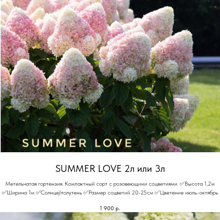
SUMMER LOVE 2л или 3л
Метельчатая гортензия. Компактный сорт с розовеющими соцветиями. ✅Высота 1,2м
✅Ширина 1м ✅Солнце/полутень ✅Размер соцветий 20-25см ✅Цветение июль-октябрь
1 900
р.