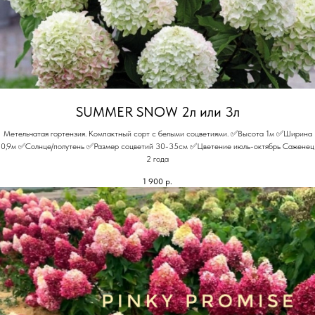
SUMMER SNOW 2л или 3л
Метельчатая гортензия. Компактный сорт с белыми соцветиями. ✅Высота 1м ✅Ширина
0,9м ✅Солнце/полутень ✅Размер соцветий 30-35см ✅Цветение июль-октябрь Саженец
2 года
1 900
р.