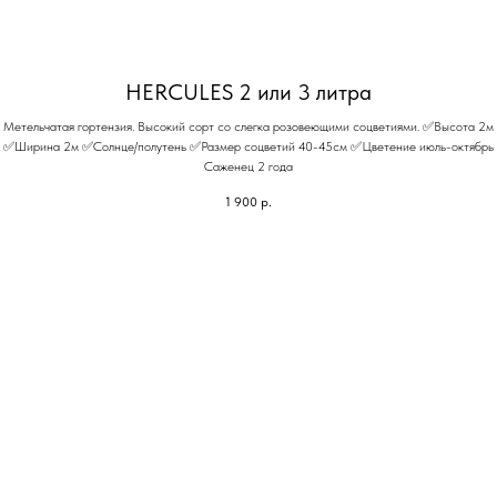
HERCULES 2 или 3 литра
Метельчатая гортензия. Высокий сорт со слегка розовеющими соцветиями. ✅Высота 2м
✅Ширина 2м ✅Солнце/полутень ✅Размер соцветий 40-45см ✅Цветение июль-октябрь
Саженец 2 года
1 900
р.