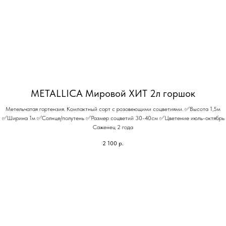
METALLICA Мировой ХИТ 2л горшок
Метельчатая гортензия. Компактный сорт с розовеющими соцветиями. ✅Высота 1,5м
✅Ширина 1м ✅Солнце/полутень ✅Размер соцветий 30-40см ✅Цветение июль-октябрь
Саженец 2 года
2 100
р.