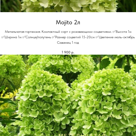
Mojito 2л
Метельчатая гортензия. Компактный сорт с розовеющими соцветиями. ✅Высота 1м
✅Ширина 1м ✅Солнце/полутень ✅Размер соцветий 15-20см ✅Цветение июль-октябрь
Саженец 1 год
1 900
р.