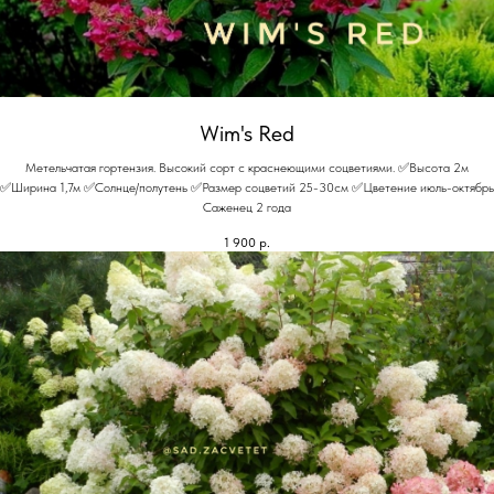
Wim's Red
Метельчатая гортензия. Высокий сорт с краснеющими соцветиями. ✅Высота 2м
✅Ширина 1,7м ✅Солнце/полутень ✅Размер соцветий 25-30см ✅Цветение июль-октябрь
Саженец 2 года
1 900
р.