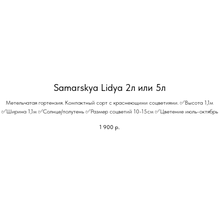
Samarskya Lidya 2л или 5л
Метельчатая гортензия. Компактный сорт с краснеющими соцветиями. ✅Высота 1,1м
✅Ширина 1,1м ✅Солнце/полутень ✅Размер соцветий 10-15см ✅Цветение июль-октябрь
1 900
р.