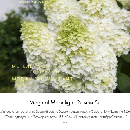
Magical Moonlight 2л или 5л
Метельчатая гортензия. Высокий сорт с белыми соцветиями. ✅Высота 2м ✅Ширина 1,2м
✅Солнце/полутень ✅Размер соцветий 35-40см ✅Цветение июль-октябрь Саженец 2
года