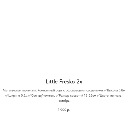
Little Fresko 2л
Метельчатая гортензия. Компактный сорт с розовеющими соцветиями. ✅Высота 0,8м
✅Ширина 0,5м ✅Солнце/полутень ✅Размер соцветий 18-25см ✅Цветение июль-
октябрь
1 900
р.