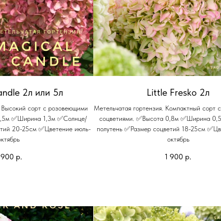
ndle 2л или 5л
Little Fresko 2л
. Высокий сорт с розовеющими
Метельчатая гортензия. Компактный сорт 
1,5м ✅Ширина 1,3м ✅Солнце/
соцветиями. ✅Высота 0,8м ✅Ширина 0,
етий 20-25см ✅Цветение июль-
полутень ✅Размер соцветий 18-25см ✅Цв
октябрь
октябрь
 900
р.
1 900
р.