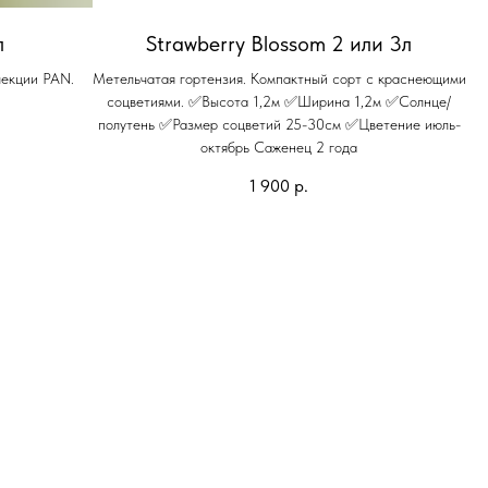
л
Strawberry Blossom 2 или 3л
лекции PAN.
Метельчатая гортензия. Компактный сорт с краснеющими
соцветиями. ✅Высота 1,2м ✅Ширина 1,2м ✅Солнце/
полутень ✅Размер соцветий 25-30см ✅Цветение июль-
октябрь Саженец 2 года
1 900
р.