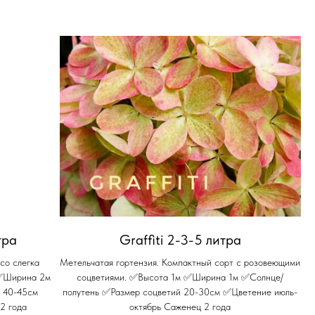
тра
Graffiti 2-3-5 литра
со слегка
Метельчатая гортензия. Компактный сорт с розовеющими
 ✅Ширина 2м
соцветиями. ✅Высота 1м ✅Ширина 1м ✅Солнце/
 40-45см
полутень ✅Размер соцветий 20-30см ✅Цветение июль-
2 года
октябрь Саженец 2 года