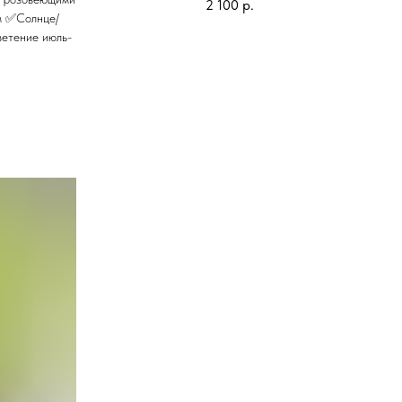
2 100
р.
м ✅Солнце/
етение июль-