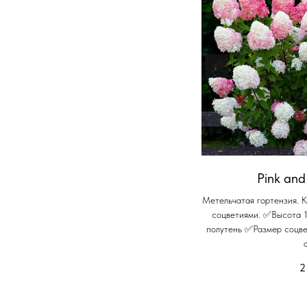
Pink and
Метельчатая гортензия. 
соцветиями. ✅Высота 
полутень ✅Размер соцв
2