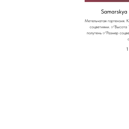
Samarskya 
Метельчатая гортензия. 
соцветиями. ✅Высота 
полутень ✅Размер соцв
1