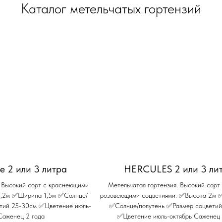
Каталог метельчатых гортензий
ise 2 или 3 литра
HERCULES 2 или 3 ли
. Высокий сорт с краснеющими
Метельчатая гортензия. Высокий сорт 
2,2м ✅Ширина 1,5м ✅Солнце/
розовеющими соцветиями. ✅Высота 2м
етий 25-30см ✅Цветение июль-
✅Солнце/полутень ✅Размер соцветий
Саженец 2 года
✅Цветение июль-октябрь Саженец 