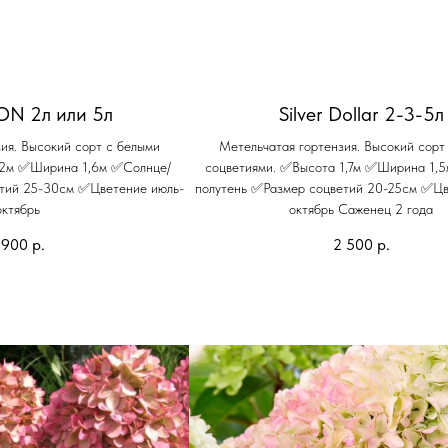
ON 2л или 5л
Silver Dollar 2-3-5л
ия. Высокий сорт с белыми
Метельчатая гортензия. Высокий сорт
 2м ✅Ширина 1,6м ✅Солнце/
соцветиями. ✅Высота 1,7м ✅Ширина 1,
етий 25-30см ✅Цветение июль-
полутень ✅Размер соцветий 20-25см ✅Цв
октябрь
октябрь Саженец 2 года
 900
р.
2 500
р.