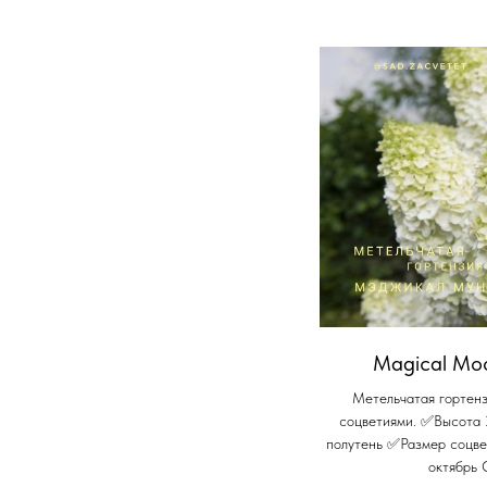
Magical Moo
Метельчатая гортенз
соцветиями. ✅Высота
полутень ✅Размер соцв
октябрь 