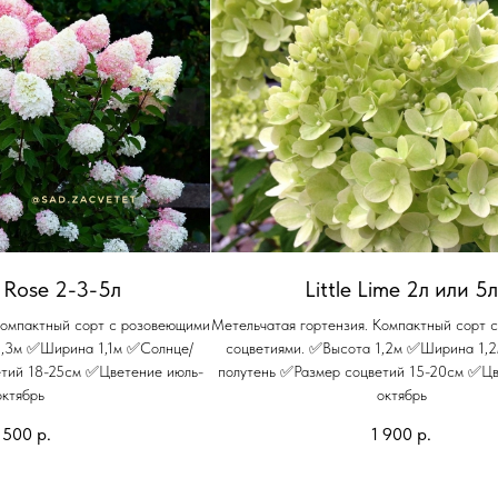
 Rose 2-3-5л
Little Lime 2л или 5
Компактный сорт с розовеющими
Метельчатая гортензия. Компактный сорт 
1,3м ✅Ширина 1,1м ✅Солнце/
соцветиями. ✅Высота 1,2м ✅Ширина 1,
етий 18-25см ✅Цветение июль-
полутень ✅Размер соцветий 15-20см ✅Цв
октябрь
октябрь
 500
р.
1 900
р.