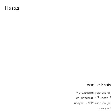
Назад
Vanille Fra
Метельчатая гортензия
соцветиями. ✅Высота 
полутень ✅Размер соцв
октябрь 