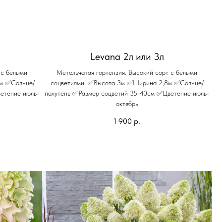
Levana 2л или 3л
 с белыми
Метельчатая гортензия. Высокий сорт с белыми
5м ✅Солнце/
соцветиями. ✅Высота 3м ✅Ширина 2,8м ✅Солнце/
етение июль-
полутень ✅Размер соцветий 35-40см ✅Цветение июль-
октябрь
1 900
р.