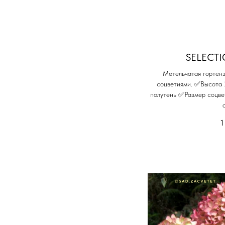
SELECTI
Метельчатая гортенз
соцветиями. ✅Высота
полутень ✅Размер соцв
1