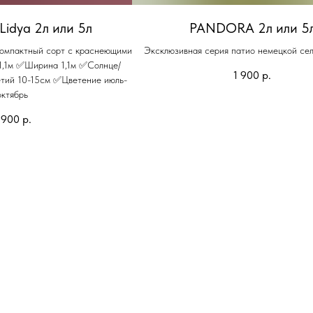
Lidya 2л или 5л
PANDORA 2л или 5
Компактный сорт с краснеющими
Эксклюзивная серия патио немецкой се
1,1м ✅Ширина 1,1м ✅Солнце/
1 900
р.
етий 10-15см ✅Цветение июль-
октябрь
 900
р.