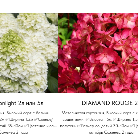
nlight 2л или 5л
DIAMAND ROUGE 2
ия. Высокий сорт с белыми
Метельчатая гортензия. Высокий сорт с
 2м ✅Ширина 1,2м ✅Солнце/
соцветиями. ✅Высота 1,5м ✅Ширина 1,
етий 35-40см ✅Цветение июль-
полутень ✅Размер соцветий 30-40см ✅Цв
Саженец 2 года
октябрь Саженец 2 года