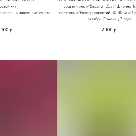
овой хит!
соцветиями. ✅Высота 1,5м ✅Ширина 1
 наличии в нашем питомнике.
полутень ✅Размер соцветий 30-40см ✅Цв
октябрь Саженец 2 года
 100
р.
2 100
р.