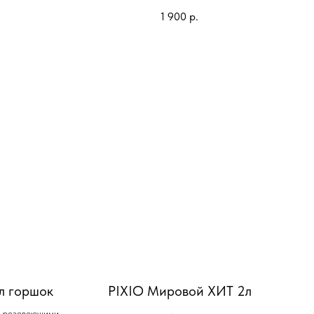
1 900
р.
л горшок
PIXIO Мировой ХИТ 2л
с розовеющими