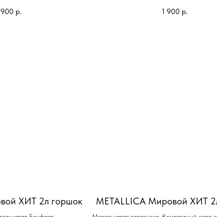
 900
р.
1 900
р.
вой ХИТ 2л горшок
METALLICA Мировой ХИТ 2
тельчатая Бонфаер.
Метельчатая гортензия. Компактный сорт 