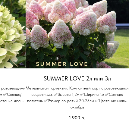
л
SUMMER LOVE 2л или 3л
с розовеющими
Метельчатая гортензия. Компактный сорт с розовеющими
2м ✅Солнце/
соцветиями. ✅Высота 1,2м ✅Ширина 1м ✅Солнце/
етение июль-
полутень ✅Размер соцветий 20-25см ✅Цветение июль-
октябрь
1 900
р.