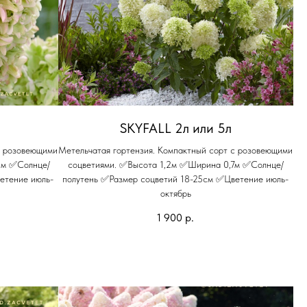
SKYFALL 2л или 5л
с розовеющими
Метельчатая гортензия. Компактный сорт с розовеющими
5м ✅Солнце/
соцветиями. ✅Высота 1,2м ✅Ширина 0,7м ✅Солнце/
етение июль-
полутень ✅Размер соцветий 18-25см ✅Цветение июль-
октябрь
1 900
р.