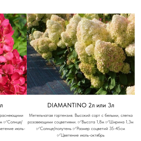
л
DIAMANTINO 2л или 3л
 краснеющими
Метельчатая гортензия. Высокий сорт с белыми, слегка
5м ✅Солнце/
розовеющими соцветиями. ✅Высота 1,8м ✅Ширина 1,3м
етение июль-
✅Солнце/полутень ✅Размер соцветий 35-45см
✅Цветение июль-октябрь